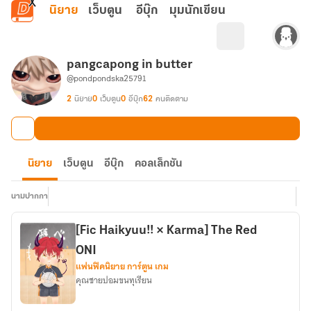
ข้ามไปยังเนื้อหาหลัก
นิยาย
เว็บตูน
อีบุ๊ก
มุมนักเขียน
pangcapong in butter
@pondpondska25791
2
นิยาย
0
เว็บตูน
0
อีบุ๊ก
62
คนติดตาม
นิยาย
เว็บตูน
อีบุ๊ก
คอลเล็กชัน
นามปากกา
[Fic Haikyuu!! × Karma] The Red
ONI
แฟนฟิคนิยาย การ์ตูน เกม
คุณชายปอมขนทุเรียน