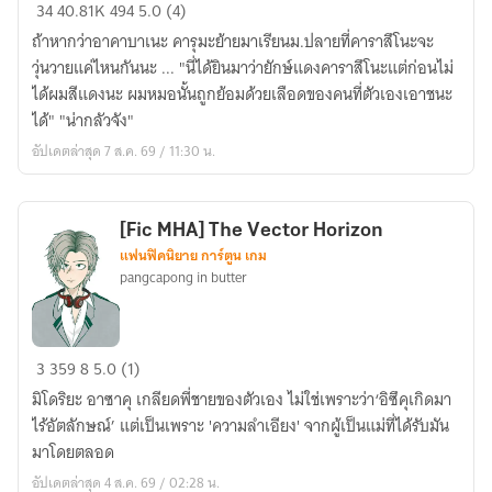
[Fic
34
40.81K
494
5.0 (4)
Haikyuu!!
ถ้าหากว่าอาคาบาเนะ คารุมะย้ายมาเรียนม.ปลายที่คาราสึโนะจะ
×
วุ่นวายแค่ไหนกันนะ ... "นี่ได้ยินมาว่ายักษ์แดงคาราสึโนะแต่ก่อนไม่
Karma]
ได้ผมสีแดงนะ ผมหมอนั้นถูกย้อมด้วยเลือดของคนที่ตัวเองเอาชนะ
The
ได้" "น่ากลัวจัง"
Red
อัปเดตล่าสุด 7 ส.ค. 69 / 11:30 น.
ONI
[Fic MHA] The Vector Horizon
แฟนฟิคนิยาย การ์ตูน เกม
pangcapong in butter
[Fic
3
359
8
5.0 (1)
MHA]
มิโดริยะ อาซาคุ เกลียดพี่ชายของตัวเอง ไม่ใช่เพราะว่า‘อิซึคุเกิดมา
The
ไร้อัตลักษณ์’ แต่เป็นเพราะ 'ความลำเอียง' จากผู้เป็นแม่ที่ได้รับมัน
Vector
มาโดยตลอด
Horizon
อัปเดตล่าสุด 4 ส.ค. 69 / 02:28 น.