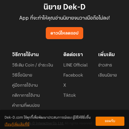
นิยาย Dek-D
App ที่จะทำให้คุณอ่านนิยายจนวางมือถือไม่ลง!
ดาวน์โหลดแอป
วิธีการใช้งาน
ติดต่อเรา
เพิ่มเติม
วิธีเติม Coin / ชำระเงิน
LINE Official
ข่าวสาร
วิธีซื้อนิยาย
Facebook
เขียนนิยาย
คู่มือการใช้งาน
X
กติกาการใช้งาน
Tiktok
คำถามที่พบบ่อย
Dek-D.com ใช้คุกกี้เพื่อพัฒนาประสบการณ์ของ ผู้ใช้ให้ดียิ่งขึ้น
ยอมรับ
เรียนรู้เพิ่มเติมที่นี่
© 2026
Dek-D Interactive Co.,Ltd.
All rights reserved. |
Privacy Policy