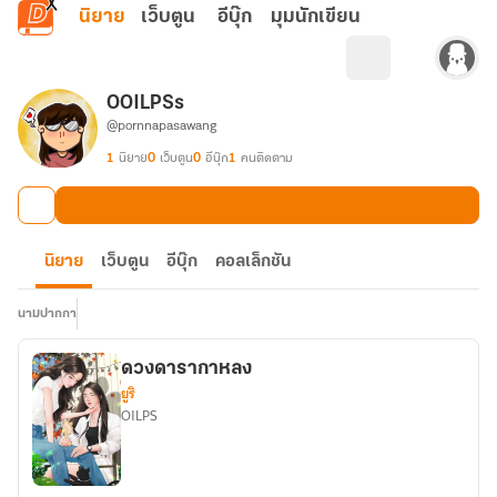
ข้ามไปยังเนื้อหาหลัก
นิยาย
เว็บตูน
อีบุ๊ก
มุมนักเขียน
OOILPSs
@pornnapasawang
1
นิยาย
0
เว็บตูน
0
อีบุ๊ก
1
คนติดตาม
นิยาย
เว็บตูน
อีบุ๊ก
คอลเล็กชัน
นามปากกา
ดวงดารากาหลง
ยูริ
OILPS