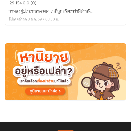
ดวง
29
154
0
0 (0)
ดารา
กาหลงผู้ปรารถนาดวงดาราที่ถูกตรีตราว่ามีตำหนิ…
กาหลง
อัปเดตล่าสุด 8 ส.ค. 69 / 08:30 น.