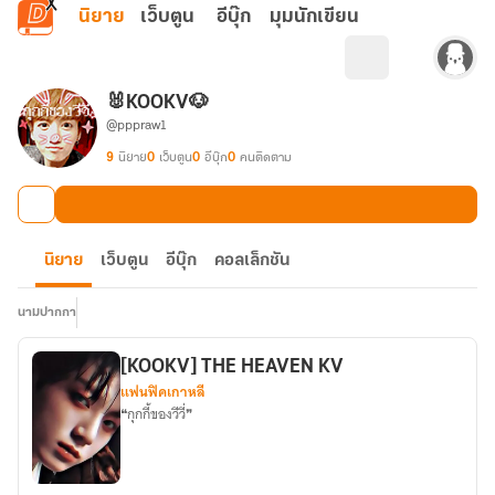
ข้ามไปยังเนื้อหาหลัก
นิยาย
เว็บตูน
อีบุ๊ก
มุมนักเขียน
🐰KOOKV🐶
@pppraw1
9
นิยาย
0
เว็บตูน
0
อีบุ๊ก
0
คนติดตาม
นิยาย
เว็บตูน
อีบุ๊ก
คอลเล็กชัน
นามปากกา
[KOOKV] THE HEAVEN KV
แฟนฟิคเกาหลี
❝กุกกี้ของวีวี่❞