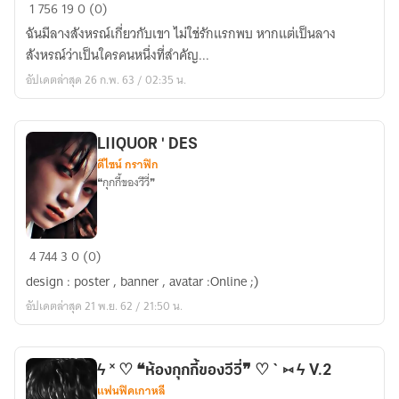
[KOOKV]
1
756
19
0 (0)
THE
ฉันมีลางสังหรณ์เกี่ยวกับเขา ไม่ใช่รักแรกพบ หากแต่เป็นลาง
HEAVEN
สังหรณ์ว่าเป็นใครคนหนึ่งที่สำคัญ...
KV
อัปเดตล่าสุด 26 ก.พ. 63 / 02:35 น.
LIIQUOR ' DES
ดีไซน์ กราฟิก
❝กุกกี้ของวีวี่❞
LIIQUOR
4
744
3
0 (0)
'
design : poster , banner , avatar :Online ;)
DES
อัปเดตล่าสุด 21 พ.ย. 62 / 21:50 น.
ϟ ˟ ♡ ❝ห้องกุกกี้ของวีวี่❞ ♡ ` ⑅ ϟ V.2
แฟนฟิคเกาหลี