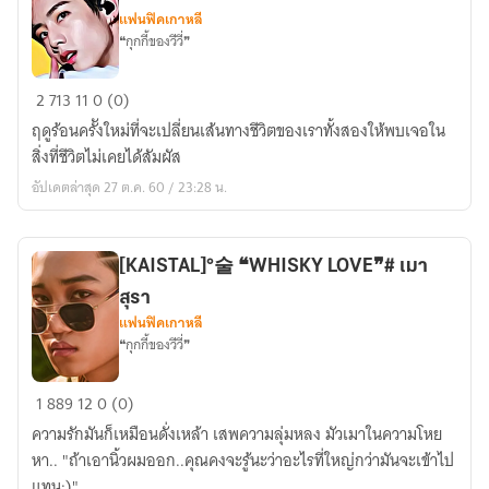
แฟนฟิคเกาหลี
❝กุกกี้ของวีวี่❞
[5U]
2
713
11
0 (0)
Lips
ฤดูร้อนครัังใหม่ที่จะเปลี่ยนเส้นทางชีวิตของเราทั้งสองให้พบเจอใน
chocolate
สิ่งที่ชีวิตไม่เคยได้สัมผัส
ミ
อัปเดตล่าสุด 27 ต.ค. 60 / 23:28 น.
❝ถ้า
คิด
ว่า
[KAISTAL]°술 ❝WHISKY LOVE❞# เมา
อร่อย
สุรา
ให้
แฟนฟิคเกาหลี
เรา
❝กุกกี้ของวีวี่❞
ลอง
หน่อย
[KAISTAL]
1
889
12
0 (0)
สิ❞
°
ความรักมันก็เหมือนดั่งเหล้า เสพความลุ่มหลง มัวเมาในความโหย
술
หา.. "ถ้าเอานิ้วผมออก..คุณคงจะรู้นะว่าอะไรที่ใหญ่กว่ามันจะเข้าไป
❝WHISKY
แทน:)"