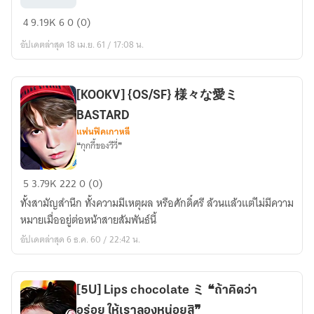
`
[แจก]
4
9.19K
6
0 (0)
⑅
ภาพ
ϟ
อัปเดตล่าสุด 18 เม.ย. 61 / 17:08 น.
พื้น
หลัง
{GIF}
[KOOKV] {OS/SF} 様々な愛ミ
™
BASTARD
แฟนฟิคเกาหลี
❝กุกกี้ของวีวี่❞
[KOOKV]
5
3.79K
222
0 (0)
{OS/SF}
ทั้งสามัญสำนึก ทั้งความมีเหตุผล หรือศักดิ์ศรี ล้วนแล้วแต่ไม่มีความ
様々
หมายเมื่ออยู่ต่อหน้าสายสัมพันธ์นี้
な
อัปเดตล่าสุด 6 ธ.ค. 60 / 22:42 น.
愛
ミ
BASTARD
[5U] Lips chocolate ミ ❝ถ้าคิดว่า
อร่อย ให้เราลองหน่อยสิ❞