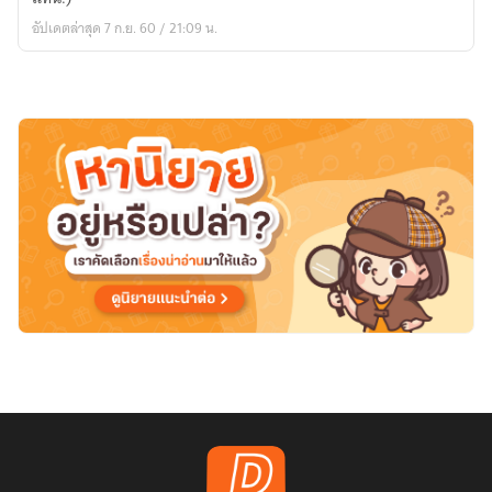
LOVE❞#
อัปเดตล่าสุด 7 ก.ย. 60 / 21:09 น.
เมา
สุรา