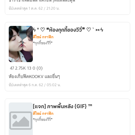
ขาว เขาเหมือนลาเต้ร้อนๆที่แสนละมุน
#ซ่อนกลิ่น
อัปเดตล่าสุด 1 ต.ค. 62 / 21:20 น.
ϟ ˟ ♡ ❝ห้องกุกกี้ของวีวี่❞ ♡ ` ⑅ ϟ
ดีไซน์ กราฟิก
❝กุกกี้ของวีวี่❞
ϟ
47
2.75K
13
0 (0)
˟
ห้องเก็บฟิคKOOKV และอื่นๆ
♡
อัปเดตล่าสุด 6 ก.ค. 62 / 05:02 น.
❝ห้อง
กุก
กี้
[แจก] ภาพพื้นหลัง {GIF} ™
ของ
ดีไซน์ กราฟิก
วี
❝กุกกี้ของวีวี่❞
วี่❞
♡