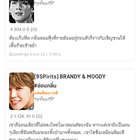
❝กุกกี้ของวีวี่❞
ϟ
4
304
0
0 (0)
˟
ห้องเก็บฟิค กลิ่นหอมฟุ้งที่รายล้อมอยู่รอบตัวก็ราวกับเชิญชวนให้
♡
เสื้อร้ายเข้าขย่ำ
❝ห้อง
อัปเดตล่าสุด 8 ต.ค. 62 / 17:49 น.
กุก
กี้
ของ
[9SPirits] BRANDY & MOODY
วี
#ซ่อนกลิ่น
วี่❞
แฟนฟิคเกาหลี
♡
❝กุกกี้ของวีวี่❞
`
⑅
[9SPirits]
2
1.12K
10
0 (0)
ϟ
BRANDY
V.2
เขาคือคนเดียวที่ไม่หลงไหลในเวทมนต์ของฉัน หากแต่เขายังเป็นคน
&
ๆเดียวที่ฉันพร้อมจะละทิ้งอำนาจทั้งหมด...เขาใสซื่อเหมือนหิมะสี
MOODY