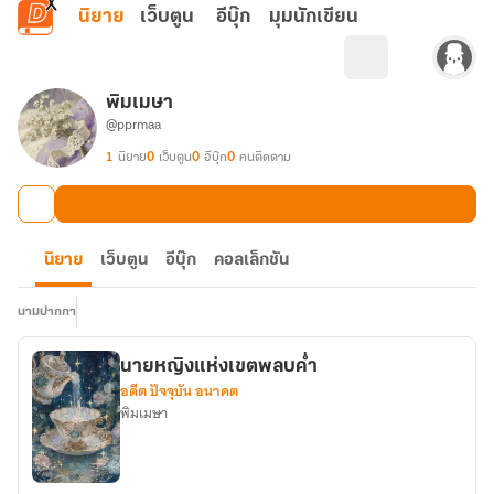
ข้ามไปยังเนื้อหาหลัก
นิยาย
เว็บตูน
อีบุ๊ก
มุมนักเขียน
พิมเมษา
@pprmaa
1
นิยาย
0
เว็บตูน
0
อีบุ๊ก
0
คนติดตาม
นิยาย
เว็บตูน
อีบุ๊ก
คอลเล็กชัน
นามปากกา
นายหญิงแห่งเขตพลบค่ำ
อดีต ปัจจุบัน อนาคต
พิมเมษา