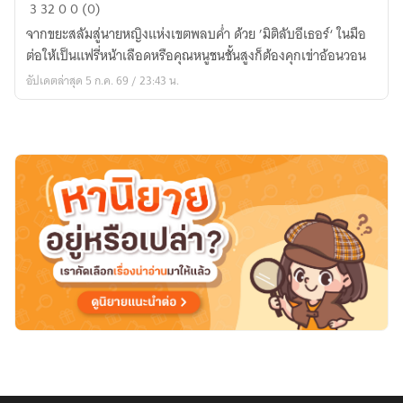
นาย
3
32
0
0 (0)
หญิง
จากขยะสลัมสู่นายหญิงแห่งเขตพลบค่ำ ด้วย ’มิติลับอีเธอร์‘ ในมือ
แห่ง
ต่อให้เป็นแฟรี่หน้าเลือดหรือคุณหนูชนชั้นสูงก็ต้องคุกเข่าอ้อนวอน
เขต
อัปเดตล่าสุด 5 ก.ค. 69 / 23:43 น.
พลบค่ำ