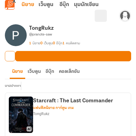
ข้ามไปยังเนื้อหาหลัก
นิยาย
เว็บตูน
อีบุ๊ก
มุมนักเขียน
TongRukz
@pranote-saw
1
นิยาย
0
เว็บตูน
0
อีบุ๊ก
1
คนติดตาม
นิยาย
เว็บตูน
อีบุ๊ก
คอลเล็กชัน
นามปากกา
Starcraft : The Last Commander
แฟนฟิคนิยาย การ์ตูน เกม
TongRukz