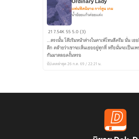
Ordinary Lady
แฟนฟิคนิยาย การ์ตูน เกม
น้ำอ้อยแก้วค่อยแต่ง
[
21
7.54K
55
5.0 (3)
Fic
...ตรงนั้น โต๊ะริมหน้าต่างในคาเฟ่โทนสีครีม นั่น เ
Ouran
ตึก คล้ายว่าเขาจะเห็นเธออยู่ทุกที่ หรือนั่นจะเป็
High
กันมาตลอดงั้นหรอ
School
อัปเดตล่าสุด 26 ก.ค. 69 / 22:21 น.
Host
Club
x
OC]
Ordinary
Lady