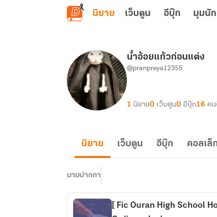
ข้ามไปยังเนื้อหาหลัก
นิยาย
เว็บตูน
อีบุ๊ก
มุมนัก
น้ำอ้อยแก้วก่อนแต่ง
@pranpreya12355
1
นิยาย
0
เว็บตูน
0
อีบุ๊ก
16
คน
นิยาย
เว็บตูน
อีบุ๊ก
คอลเล็ก
นามปากกา
[ Fic Ouran High School Ho