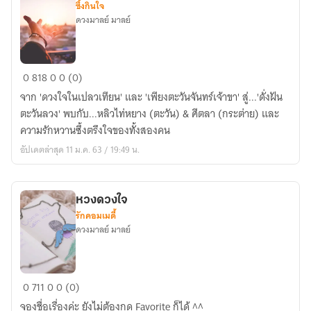
ซึ้งกินใจ
ดวงมาลย์ มาลย์
ดั่ง
0
818
0
0 (0)
ฝัน
จาก 'ดวงใจในเปลวเทียน' และ 'เพียงตะวันจันทร์เจ้าขา' สู่...'ดั่งฝัน
ตะวัน
ตะวันลวง' พบกับ...หลิวไท่หยาง (ตะวัน) & ศีตลา (กระต่าย) และ
ลวง
ความรักหวานซึ้งตรึงใจของทั้งสองคน
อัปเดตล่าสุด 11 ม.ค. 63 / 19:49 น.
หวงดวงใจ
รักคอมเมดี้
ดวงมาลย์ มาลย์
หวง
0
711
0
0 (0)
ดวงใจ
จองชื่อเรื่องค่ะ ยังไม่ต้องกด Favorite ก็ได้ ^^