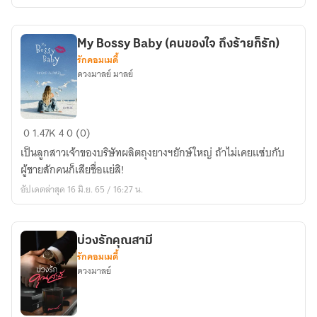
My Bossy Baby (คนของใจ ถึงร้ายก็รัก)
รักคอมเมดี้
ดวงมาลย์ มาลย์
My
0
1.47K
4
0 (0)
Bossy
เป็นลูกสาวเจ้าของบริษัทผลิตถุงยางฯยักษ์ใหญ่ ถ้าไม่เคยแซ่บกับ
Baby
ผู้ชายสักคนก็เสียชื่อแย่สิ!
(คน
อัปเดตล่าสุด 16 มิ.ย. 65 / 16:27 น.
ของ
ใจ
ถึง
บ่วงรักคุณสามี
ร้าย
รักคอมเมดี้
ก็
ดวงมาลย์
รัก)