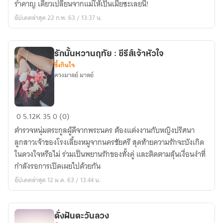
รำคาญ เดี๋ยวเปลี่ยนจากแม่ให้เป็นเมียซะเลยนี่!
ที่รัก
อัปเดตล่าสุด 22 ก.พ. 63 / 13:37 น.
รักนั้นหวานฤทัย : ซีรีส์เจ้าหัวใจ
ซึ้งกินใจ
ดวงมาลย์ มาลย์
รัก
0
5.12K
35
0 (0)
นั้น
ตำรวจหนุ่มตระกูลผู้ดีจากพระนคร ต้องแต่งงานกับหญิงปริศนา
หวาน
ลูกสาวเจ้าของโรงเลี้ยงหมูจากนครชัยศรี สุดท้ายความรักจะบังเกิด
ฤทัย
ในดวงใจหรือไม่ ร่วมเป็นพยานรักของทั้งคู่ และติดตามลุ้นเงื่อนงำที่
:
กำลังรอการเปิดเผยไปด้วยกัน
ซี
อัปเดตล่าสุด 12 ม.ค. 63 / 13:44 น.
รีส์
เจ้า
หัวใจ
ดั่งฝันตะวันลวง