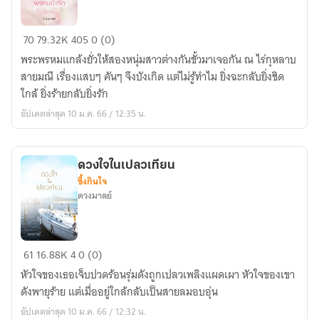
พรหม
70
79.32K
405
0 (0)
ยั่ว
พระพรหมแกล้งยั่วให้สองหนุ่มสาวต่างกันขั้วมาเจอกัน ณ ไร่กุหลาบ
รัก
สายมณี เรื่องแสบๆ คันๆ จึงบังเกิด แต่ไม่รู้ทำไม ยิ่งฉะกลับยิ่งชิด
ใกล้ ยิ่งร้ายกลับยิ่งรัก
อัปเดตล่าสุด 10 ม.ค. 66 / 12:35 น.
ดวงใจในเปลวเทียน
ซึ้งกินใจ
ดวงมาลย์
ดวงใจ
61
16.88K
4
0 (0)
ใน
หัวใจของเธอเจ็บปวดร้อนรุ่มดังถูกเปลวเพลิงแผดเผา หัวใจของเขา
เปลว
ดังพายุร้าย แต่เมื่ออยู่ใกล้กลับเป็นสายลมอบอุ่น
เทียน
อัปเดตล่าสุด 10 ม.ค. 66 / 12:32 น.