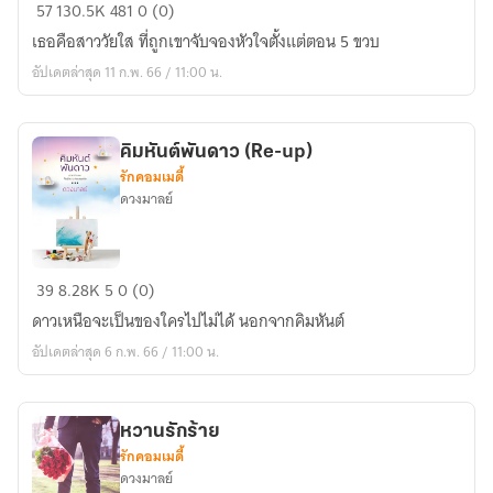
วิวาห์
57
130.5K
481
0 (0)
รั้น
เธอคือสาววัยใส ที่ถูกเขาจับจองหัวใจตั้งแต่ตอน 5 ขวบ
รัก
อัปเดตล่าสุด 11 ก.พ. 66 / 11:00 น.
[Re-
up]
ระหว่าง
คิมหันต์พันดาว (Re-up)
รอ
รักคอมเมดี้
พี่
ดวงมาลย์
จิ
+
แตงกวา
คิมหันต์
39
8.28K
5
0 (0)
น้า
พัน
บก
ดาวเหนือจะเป็นของใครไปไม่ได้ นอกจากคิมหันต์
ดาว
Part2
อัปเดตล่าสุด 6 ก.พ. 66 / 11:00 น.
(Re-
up)
หวานรักร้าย
รักคอมเมดี้
ดวงมาลย์