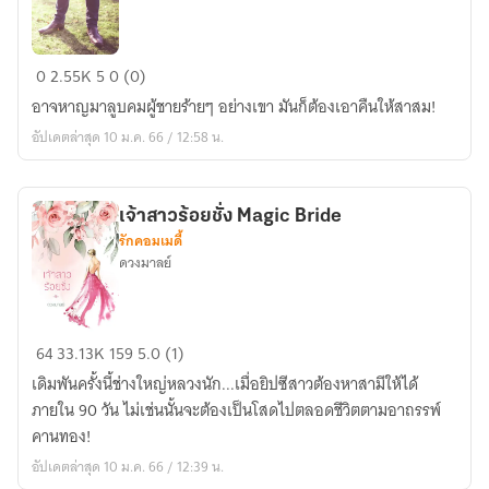
หวาน
0
2.55K
5
0 (0)
รัก
อาจหาญมาลูบคมผู้ชายร้ายๆ อย่างเขา มันก็ต้องเอาคืนให้สาสม!
ร้าย
อัปเดตล่าสุด 10 ม.ค. 66 / 12:58 น.
เจ้าสาวร้อยชั่ง Magic Bride
รักคอมเมดี้
ดวงมาลย์
เจ้า
64
33.13K
159
5.0 (1)
สาว
เดิมพันครั้งนี้ช่างใหญ่หลวงนัก...เมื่อยิปซีสาวต้องหาสามีให้ได้
ร้อย
ภายใน 90 วัน ไม่เช่นนั้นจะต้องเป็นโสดไปตลอดชีวิตตามอาถรรพ์
ชั่ง
คานทอง!
Magic
อัปเดตล่าสุด 10 ม.ค. 66 / 12:39 น.
Bride