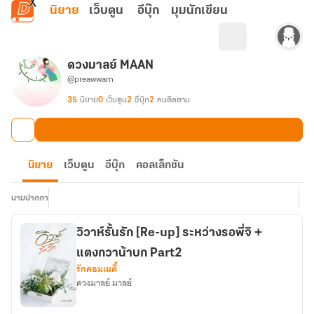
ข้ามไปยังเนื้อหาหลัก
นิยาย
เว็บตูน
อีบุ๊ก
มุมนักเขียน
ดวงมาลย์ MAAN
@preawwarn
35
นิยาย
0
เว็บตูน
2
อีบุ๊ก
2
คนติดตาม
นิยาย
เว็บตูน
อีบุ๊ก
คอลเล็กชัน
นามปากกา
วิวาห์รั้นรัก [Re-up] ระหว่างรอพี่จิ +
แตงกวาน้าบก Part2
รักคอมเมดี้
ดวงมาลย์ มาลย์