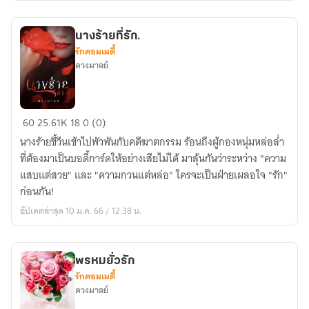
นางร้ายที่รัก.
รักคอมเมดี้
ดวงมาลย์
นาง
60
25.61K
18
0 (0)
ร้าย
นางร้ายขี้วีนเข้าไปพัวพันกับคดีฆาตกรรม ร้อนถึงผู้กองหนุ่มหล่อล่ำ
ที่รัก.
ที่ต้องมาเป็นบอดี้การ์ดให้อย่างเสียไม่ได้ มาลุ้นกันว่าระหว่าง "ความ
แสบแต่สวย" และ "ความกวนแต่หล่อ" ใครจะเป็นฝ่ายเผลอใจ "รัก"
ก่อนกัน!
อัปเดตล่าสุด 10 ม.ค. 66 / 12:38 น.
พรหมยั่วรัก
รักคอมเมดี้
ดวงมาลย์