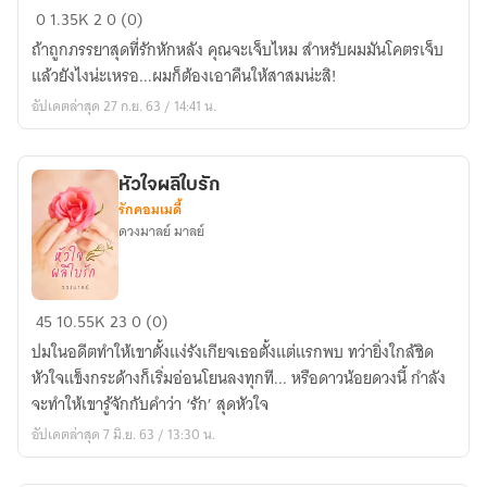
บ่วง
0
1.35K
2
0 (0)
รัก
ถ้าถูกภรรยาสุดที่รักหักหลัง คุณจะเจ็บไหม สำหรับผมมันโคตรเจ็บ
คุณ
แล้วยังไงน่ะเหรอ...ผมก็ต้องเอาคืนให้สาสมน่ะสิ!
สามี
อัปเดตล่าสุด 27 ก.ย. 63 / 14:41 น.
หัวใจผลิใบรัก
รักคอมเมดี้
ดวงมาลย์ มาลย์
หัวใจ
45
10.55K
23
0 (0)
ผลิ
ปมในอดีตทำให้เขาตั้งแง่รังเกียจเธอตั้งแต่แรกพบ ทว่ายิ่งใกล้ชิด
ใบ
หัวใจแข็งกระด้างก็เริ่มอ่อนโยนลงทุกที... หรือดาวน้อยดวงนี้ กำลัง
รัก
จะทำให้เขารู้จักกับคำว่า ‘รัก’ สุดหัวใจ
อัปเดตล่าสุด 7 มิ.ย. 63 / 13:30 น.