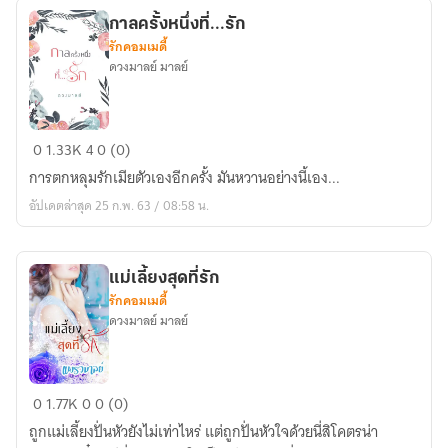
กาลครั้งหนึ่งที่...รัก
รักคอมเมดี้
ดวงมาลย์ มาลย์
กาล
0
1.33K
4
0 (0)
ครั้ง
การตกหลุมรักเมียตัวเองอีกครั้ง มันหวานอย่างนี้เอง...
หนึ่ง
อัปเดตล่าสุด 25 ก.พ. 63 / 08:58 น.
ที่...รัก
แม่เลี้ยงสุดที่รัก
รักคอมเมดี้
ดวงมาลย์ มาลย์
แม่
0
1.77K
0
0 (0)
เลี้ยง
ถูกแม่เลี้ยงปั่นหัวยังไม่เท่าไหร่ แต่ถูกปั่นหัวใจด้วยนี่สิโคตรน่า
สุด