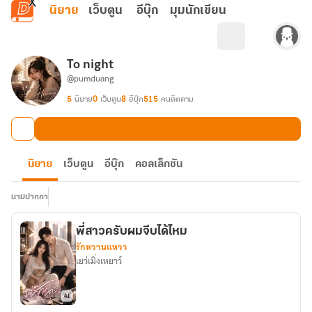
ข้ามไปยังเนื้อหาหลัก
นิยาย
เว็บตูน
อีบุ๊ก
มุมนักเขียน
To night
@pumduang
5
นิยาย
0
เว็บตูน
8
อีบุ๊ก
515
คนติดตาม
นิยาย
เว็บตูน
อีบุ๊ก
คอลเล็กชัน
นามปากกา
พี่สาวครับผมจีบได้ไหม
รักหวานแหวว
เยว่เมิ่งเหยาว์