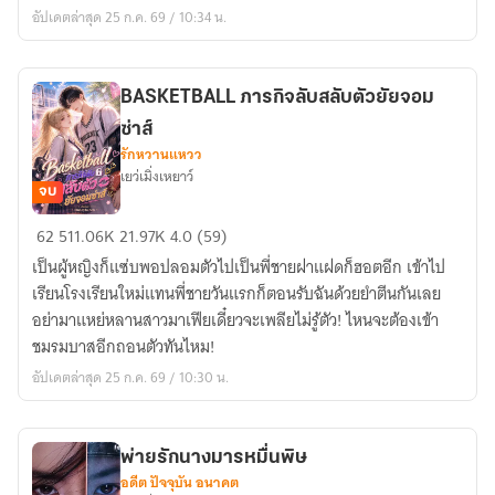
แม่
อัปเดตล่าสุด 25 ก.ค. 69 / 10:34 น.
ลูก
แฝด
[จบ]
BASKETBALL ภารกิจลับสลับตัวยัยจอม
ซ่าส์
รักหวานแหวว
เยว่เมิ่งเหยาว์
จบ
BASKETBALL
62
511.06K
21.97K
4.0 (59)
ภารกิจ
เป็นผู้หญิงก็แซ่บพอปลอมตัวไปเป็นพี่ชายฝาแฝดก็ฮอตอีก เข้าไป
ลับ
เรียนโรงเรียนใหม่แทนพี่ชายวันแรกก็ตอนรับฉันด้วยยำตีนกันเลย
สลับ
อย่ามาแหย่หลานสาวมาเฟียเดี๋ยวจะเพลียไม่รู้ตัว! ไหนจะต้องเข้า
ตัว
ชมรมบาสอีกถอนตัวทันไหม!
ยัย
อัปเดตล่าสุด 25 ก.ค. 69 / 10:30 น.
จอม
ซ่า
ส์
พ่ายรักนางมารหมื่นพิษ
อดีต ปัจจุบัน อนาคต