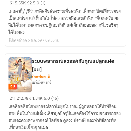
พี่
61
5.55K
92
5.0 (1)
สาว
เมลดาก็รู้ รู้ดีว่าภาคินคือน้องชายเพื่อนสนิท เด็กสถาปัตย์ที่ควรมอง
ครับ
เป็นแค่น้อง แต่เด็กมันไม่ให้ความร่วมมือเลยสักนิด “พี่เมลครับ ผม
ผม
จีบได้ไหม” เมลดาควรปฏิเสธทันที แต่เด็กมันอ่อยขนาดนี้..ขอชิมๆ
จีบ
ได้ไหมนะ
ได้
อัปเดตล่าสุด 6 ส.ค. 69 / 09:55 น.
ไหม
ระบบพยากรณ์สวรรค์กับคุณแม่ลูกแฝด
[จบ]
รักแฟนตาซี
เยว่เมิ่งเหยาว์
จบ
ระบบ
211
212.78K
1.34K
5.0 (15)
พยากรณ์
เธอคืออดีตนักพยากรณ์สาวในยุคโบราณ ผู้ถูกหลอกให้ทำพิธีจน
สวรรค์
ตาย ฟื้นในร่างแม่เลี้ยงเดี่ยวยุคปัจจุปันเธอต้องใช้ความสามารถของ
กับ
ตนและดวงตาพยากรณ์ ไลฟ์สด ดูดวง ปราบผี และทำพิธีสารพัด
คุณ
เพื่อหาเงินเลี้ยงลูกแฝด