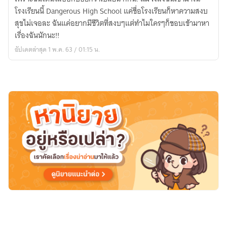
รัก
โรงเรียนนี้ Dangerous High School แค่ชื่อโรงเรียนก็หาความสงบ
วาย
สุขไม่เจอละ ฉันแค่อยากมีชีวิตที่สงบๆแต่ทำไมใครๆก็ชอบเข้ามาหา
ร้าย
เรื่องฉันนักนะ!!
ยัย
อัปเดตล่าสุด 1 พ.ค. 63 / 01:15 น.
จอม
โหด