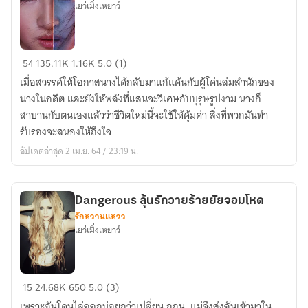
เยว่เมิ่งเหยาว์
พ่าย
54
135.11K
1.16K
5.0 (1)
รัก
เมื่อสวรรค์ให้โอกาสนางได้กลับมาแก้แค้นกับผู้โค่นล่มสำนักของ
นาง
นางในอดีต และยังให้พลังที่แสนจะวิเศษกับบุรุษรูปงาม นางก็
มาร
สาบานกับตนเองแล้วว่าชีวิตใหม่นี้จะใช้ให้คุ้มค่า สิ่งที่พวกมันทำ
หมื่น
รับรองจะสนองให้ถึงใจ
พิษ
อัปเดตล่าสุด 2 เม.ย. 64 / 23:19 น.
Dangerous ลุ้นรักวายร้ายยัยจอมโหด
รักหวานแหวว
เยว่เมิ่งเหยาว์
Dangerous
15
24.68K
650
5.0 (3)
ลุ้น
เพราะฉันโดนไล่ออกบ่อยกว่าเปลี่ยน กกน. แม่จึงส่งฉันเข้ามาใน