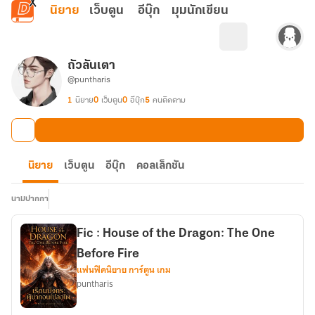
ข้ามไปยังเนื้อหาหลัก
นิยาย
เว็บตูน
อีบุ๊ก
มุมนักเขียน
ถัวลันเตา
@puntharis
1
นิยาย
0
เว็บตูน
0
อีบุ๊ก
5
คนติดตาม
นิยาย
เว็บตูน
อีบุ๊ก
คอลเล็กชัน
นามปากกา
Fic : House of the Dragon: The One
Before Fire
แฟนฟิคนิยาย การ์ตูน เกม
puntharis