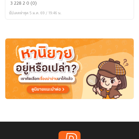
Fic
3
228
2
0 (0)
:
อัปเดตล่าสุด 5 ม.ค. 69 / 19:46 น.
House
of
the
Dragon:
The
One
Before
Fire