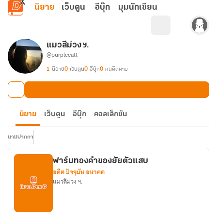
ข้ามไปยังเนื้อหาหลัก
นิยาย
เว็บตูน
อีบุ๊ก
มุมนักเขียน
แมวสีม่วง ฯ.
@purplecatt
1
นิยาย
0
เว็บตูน
0
อีบุ๊ก
0
คนติดตาม
นิยาย
เว็บตูน
อีบุ๊ก
คอลเล็กชัน
นามปากกา
ฟาร์มทองคำของยัยตัวแสบ
อดีต ปัจจุบัน อนาคต
แมวสีม่วง ฯ.