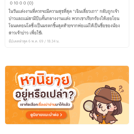
ฟาร์ม
0
10
0
0 (0)
ทอง
ในวันแต่งงานที่ควรจะมีความสุขที่สุด "เฉินเสี่ยวเถา" กลับถูกเจ้า
คำ
บ่าวและแม่สามีบีบคั้นกลางงานแต่ง พวกเขาเรียกร้องให้เธอโอน
ของ
โฉนดคอนโดซึ่งเป็นมรดกชิ้นสุดท้ายจากพ่อแม่ให้เป็นชื่อของน้อง
ยัย
สาวเจ้าบ่าว เพื่อใช้เ
ตัว
อัปเดตล่าสุด 6 พ.ค. 69 / 18:34 น.
แสบ