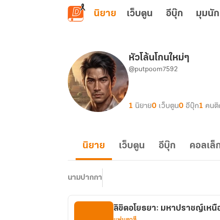
ข้ามไปยังเนื้อหาหลัก
นิยาย
เว็บตูน
อีบุ๊ก
มุมนัก
หัวโล้นโกนใหม่ๆ
@putpoom7592
1
นิยาย
0
เว็บตูน
0
อีบุ๊ก
1
คนต
นิยาย
เว็บตูน
อีบุ๊ก
คอลเล็ก
นามปากกา
ลิขิตอโยธยา: มหาปราชญ์เหน
แฟนตาซี