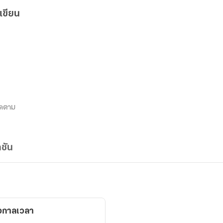
เขียน
ิดตาม
ชัน
ือกาลเวลา