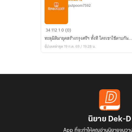
putpoom7592
ลิขิต
34
112
1
0 (0)
อ
​ทะลุมิติมายุคสร้างกรุงศรีฯ ทั้งที ใครเขาใช้ดาบกัน.
โยธ
อัปเดตล่าสุด 19 ก.ค. 69 / 19:28 น.
ยา:
มหา
ปราชญ์
เหนือ
กาล
เวลา
นิยาย Dek-D
App ที่จะทำให้คุณอ่านนิยายจนวาง