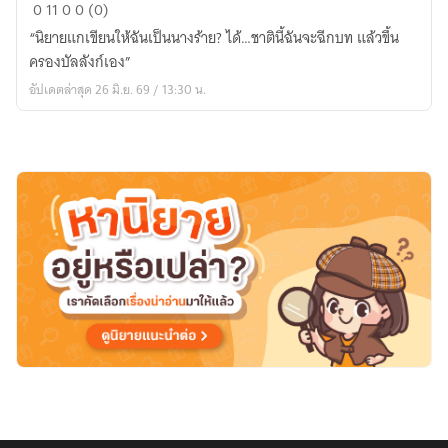
ชาติ
0
11
0
0 (0)
นี้
“นิยายแกเขียนให้ฉันเป็นนางร้าย? ได้…ชาตินี้ฉันจะฉีกบท แล้วขึ้น
ข้า
ครองบัลลังก์เอง”
จะ
อัปเดตล่าสุด 26 มิ.ย. 69 / 13:30 น.
ครอง
บัง
ลัง
ค์
ไม่
ใช้
นาง
ร้าย
ใน
นิยาย