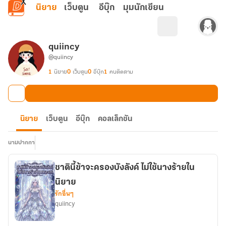
ข้ามไปยังเนื้อหาหลัก
นิยาย
เว็บตูน
อีบุ๊ก
มุมนักเขียน
quiincy
@quiincy
1
นิยาย
0
เว็บตูน
0
อีบุ๊ก
1
คนติดตาม
นิยาย
เว็บตูน
อีบุ๊ก
คอลเล็กชัน
นามปากกา
ชาตินี้ข้าจะครองบังลังค์ ไม่ใช้นางร้ายใน
นิยาย
รักอื่นๆ
quiincy