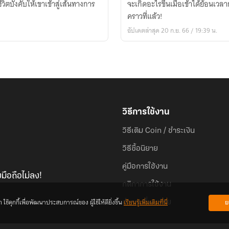
บังคับให้เขาเข้าสู่เส้นทางการ
จะเกิดอะไรขึ้นเมื่อเข้าได้ย้อนเวล
of
คราวที่แล้ว!
Football
อัปเดตล่าสุด 20 ก.ย. 66 / 19:39 น.
(ย้อน
เวลา
มา
เป็น
ราชา
ฟุตบอล)
วิธีการใช้งาน
วิธีเติม Coin / ชำระเงิน
วิธีซื้อนิยาย
คู่มือการใช้งาน
มือถือไม่ลง!
กติกาการใช้งาน
้คุกกี้เพื่อพัฒนาประสบการณ์ของ ผู้ใช้ให้ดียิ่งขึ้น
เรียนรู้เพิ่มเติมที่นี่
ย
คำถามที่พบบ่อย