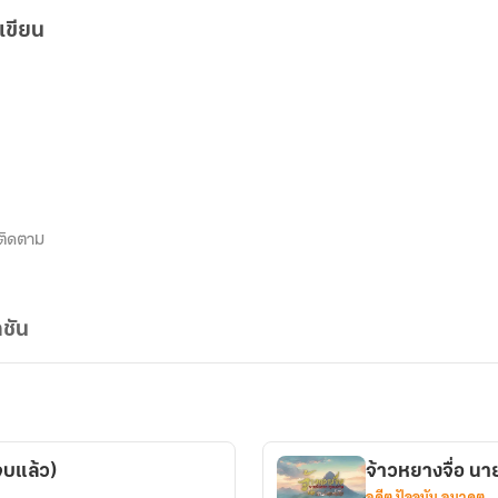
เขียน
ติดตาม
ชัน
บแล้ว)
จ้าวหยางจื่อ นา
อดีต ปัจจุบัน อนาคต