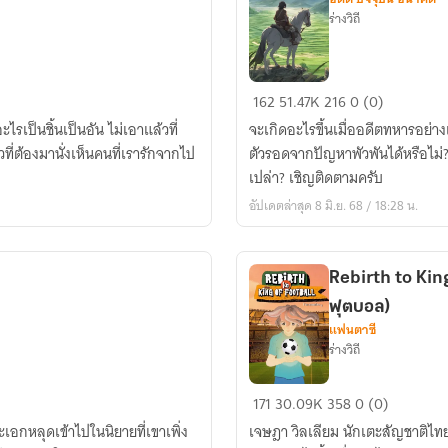
ร่างวิถี
จ้าว
162
51.47K
216
0 (0)
หยาง
ไรเป็นชิ้นเป็นอัน ไม่เอาแล้วที่
จะเกิดอะไรขึ้นเมื่ออดีตทหารอย่าง
จื่อ
วที่ต้องมานั่งเห็นคนที่เรารักจากไป
ตัวรอดจากปัญหาพัวพันได้หรือไม่? จ
นาย
เปล่า? เชิญติดตามครับ
น้อย
อัปเดตล่าสุด 8 มิ.ย. 68 / 18:28 น.
ตระกูล
แม่ทัพ
แห่ง
Rebirth to Kin
ราชวงศ์
ฟุตบอล)
ถัง
แฟนตาซี
ร่างวิถี
Rebirth
171
30.09K
358
0 (0)
to
ะเอกหลุดเข้าไปในนิยายที่เขาเพิ่ง
เจษฎา วิลเลียม นักเตะสัญชาติไทย 
King