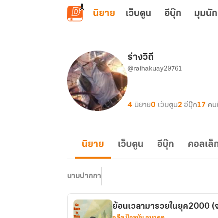
ข้ามไปยังเนื้อหาหลัก
นิยาย
เว็บตูน
อีบุ๊ก
มุมนัก
ร่างวิถี
@raihakuay29761
4
นิยาย
0
เว็บตูน
2
อีบุ๊ก
17
คน
นิยาย
เว็บตูน
อีบุ๊ก
คอลเล็ก
นามปากกา
ย้อนเวลามารวยในยุค2000 (จ
อดีต ปัจจุบัน อนาคต