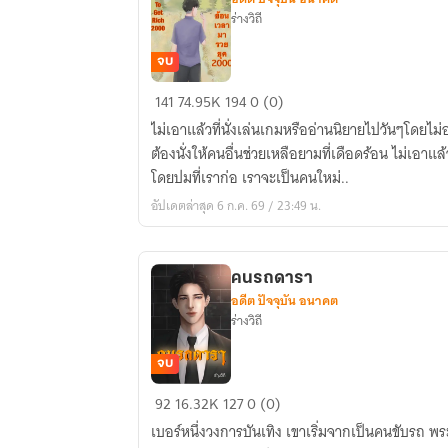
ร่างวิถี
จบ
ย้อน
141
74.95K
194
0 (0)
เวลา
ไม่เอาแล้วที่นั่งเล่นเกมหรืออ่านนิยายไปวันๆโดยไม่อะ
มา
ต้องนั่งให้คนอื่นช่วยเหลือยามที่เดือดร้อน ไม่เอาแล้
รวย
โดยปมที่เราก่อ เราจะเป็นคนใหม่..
ใน
อัปเดตล่าสุด 6 ก.ค. 69 / 23:49 น.
ยุค2000
(จบ
แล้ว)
คนรถดารา
อดีต ปัจจุบัน อนาคต
ร่างวิถี
จบ
คน
92
16.32K
127
0 (0)
รถ
เบอร์หนึ่งวงการบันเทิง เขาเริ่มจากเป็นคนขับรถ พร
ดารา