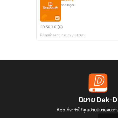
bobkagez
ระบบ
10
50
1
0 (0)
ฐาน
อัปเดตล่าสุด 10 ก.ค. 69 / 01:08 น.
เคลื่อนที่
วัน
สิ้น
โลก
นิยาย Dek-D
App ที่จะทำให้คุณอ่านนิยายจนวาง