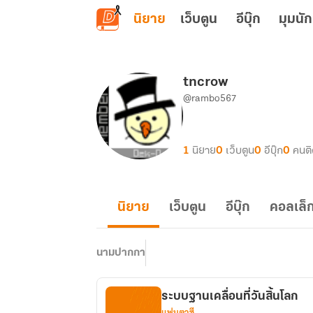
ข้ามไปยังเนื้อหาหลัก
นิยาย
เว็บตูน
อีบุ๊ก
มุมนัก
tncrow
@rambo567
1
นิยาย
0
เว็บตูน
0
อีบุ๊ก
0
คนต
นิยาย
เว็บตูน
อีบุ๊ก
คอลเล็ก
นามปากกา
ระบบฐานเคลื่อนที่วันสิ้นโลก
แฟนตาซี