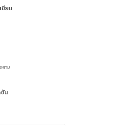
เขียน
ิดตาม
ชัน