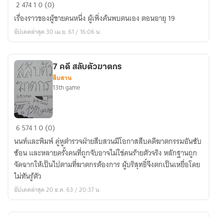
เมื่อ
2
474
1
0 (0)
กีฬา
เรื่องราวของผู้ชายคนหนึ่ง ผู้เพิ่งค้นพบตนเอง ตอนอายุ 19
จักรยาน
อัปเดตล่าสุด 30 เม.ย. 61 / 16:06 น.
เปลี่ยน
ชีวิต
ผม
7 คดี สลับตัวฆาตกร
ไป
สืบสวน
ตลอด
13th game
กาล
7
6
574
1
0 (0)
คดี
นนท์และพิมพ์ คู่หูตำรวจฝ่ายสืบสวนมีโอกาสสืบคดีฆาตกรรมอันซับ
สลับ
ซ้อน และหลายครั้งคนที่ถูกจับอาจไม่ใช่คนร้ายตัวจริง หลักฐานถูก
ตัว
จัดฉากให้เป็นไปตามที่ฆาตกรต้องการ ผู้บริสุทธิ์จึงตกเป็นเหยื่อโดย
ฆาตกร
ไม่ทันรู้ตัว
อัปเดตล่าสุด 20 ธ.ค. 63 / 20:37 น.