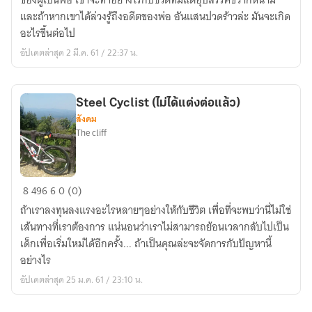
ของผู้เป็นพ่อ เขาจะทำอย่างไรกับชีวิตที่มีแต่อุปสรรคขวากหนาม
ฝัน
และถ้าหากเขาได้ล่วงรู้ถึงอดีตของพ่อ อันแสนปวดร้าวล่ะ มันจะเกิด
อะไรขึ้นต่อไป
อัปเดตล่าสุด 2 มี.ค. 61 / 22:37 น.
Steel Cyclist (ไม่ได้แต่งต่อแล้ว)
สังคม
The cliff
Steel
8
496
6
0 (0)
Cyclist
ถ้าเราลงทุนลงแรงอะไรหลายๆอย่างให้กับชีวิต เพื่อที่จะพบว่านี่ไม่ใช่
(ไม่
เส้นทางที่เราต้องการ แน่นอนว่าเราไม่สามารถย้อนเวลากลับไปเป็น
ได้
เด็กเพื่อเริ่มใหม่ได้อีกครั้ง... ถ้าเป็นคุณล่ะจะจัดการกับปัญหานี้
แต่ง
อย่างไร
ต่อ
อัปเดตล่าสุด 25 ม.ค. 61 / 23:10 น.
แล้ว)