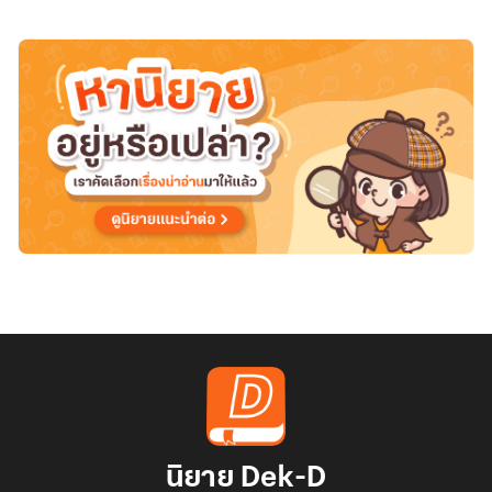
นิยาย Dek-D