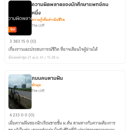
ความผิดพลาดของนักศึกษาแพทย์คน
หนึ่ง
ความรู้เพื่อดำเนินชีวิต
The cliff
จบ
ความ
3
383
15
0 (0)
ผิด
เรื่องราวและประสบการณ์ชีวิต ที่อาจเตือนใจผู้อ่านได้
พลาด
อัปเดตล่าสุด 21 เม.ย. 61 / 15:38 น.
ของ
นักศึกษา
แพทย์
ถนนคนตามฝัน
คน
หักมุม
หนึ่ง
The cliff
ถนน
4
233
0
0 (0)
คน
เมื่อความฝันของนักเรียนชายชั้น ม.ต้น สวนทางกับความต้องการ
ตาม