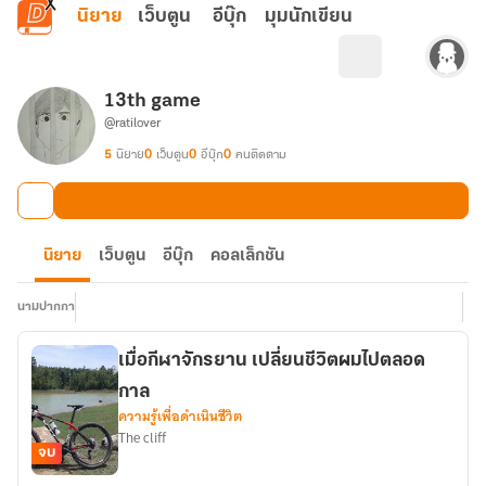
ข้ามไปยังเนื้อหาหลัก
นิยาย
เว็บตูน
อีบุ๊ก
มุมนักเขียน
13th game
@ratilover
5
นิยาย
0
เว็บตูน
0
อีบุ๊ก
0
คนติดตาม
นิยาย
เว็บตูน
อีบุ๊ก
คอลเล็กชัน
นามปากกา
เมื่อกีฬาจักรยาน เปลี่ยนชีวิตผมไปตลอด
กาล
ความรู้เพื่อดำเนินชีวิต
The cliff
จบ