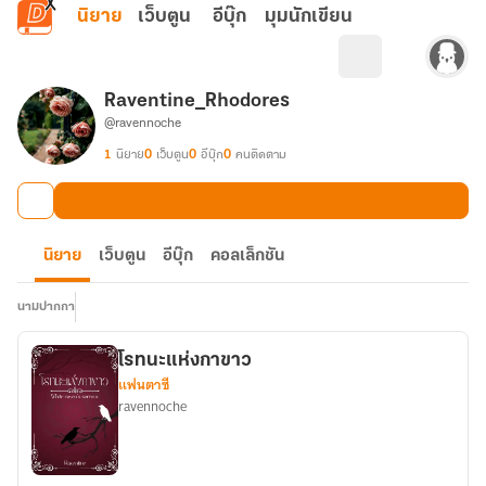
ข้ามไปยังเนื้อหาหลัก
นิยาย
เว็บตูน
อีบุ๊ก
มุมนักเขียน
Raventine_Rhodores
@ravennoche
1
นิยาย
0
เว็บตูน
0
อีบุ๊ก
0
คนติดตาม
นิยาย
เว็บตูน
อีบุ๊ก
คอลเล็กชัน
นามปากกา
โรทนะแห่งกาขาว
แฟนตาซี
ravennoche