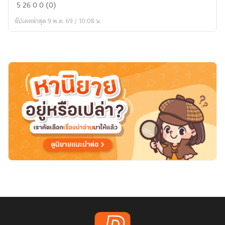
โรทนะ
5
26
0
0 (0)
แห่ง
อัปเดตล่าสุด 9 พ.ค. 69 / 10:08 น.
กา
ขาว