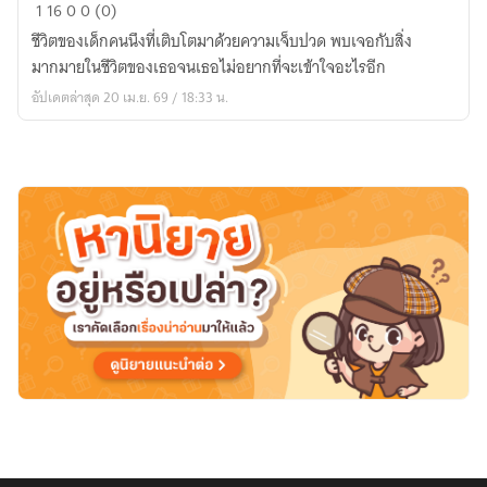
ใน
1
16
0
0 (0)
วัน
ชีวิตของเด็กคนนึงที่เติบโตมาด้วยความเจ็บปวด พบเจอกับสิ่ง
ที่
มากมายในชีวิตของเธอจนเธอไม่อยากที่จะเข้าใจอะไรอีก
ดาว
อัปเดตล่าสุด 20 เม.ย. 69 / 18:33 น.
ดับ
แสง