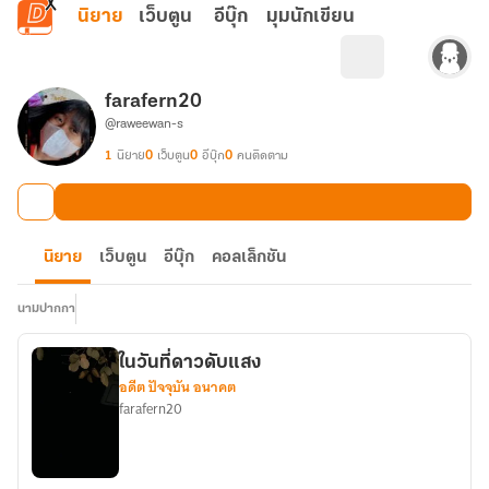
ข้ามไปยังเนื้อหาหลัก
นิยาย
เว็บตูน
อีบุ๊ก
มุมนักเขียน
farafern20
@raweewan-s
1
นิยาย
0
เว็บตูน
0
อีบุ๊ก
0
คนติดตาม
นิยาย
เว็บตูน
อีบุ๊ก
คอลเล็กชัน
นามปากกา
ในวันที่ดาวดับแสง
อดีต ปัจจุบัน อนาคต
farafern20