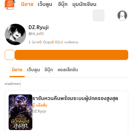
ข้ามไปยังเนื้อหาหลัก
นิยาย
เว็บตูน
อีบุ๊ก
มุมนักเขียน
DZ.Ryuji
@rd_zz01
1
นิยาย
0
เว็บตูน
0
อีบุ๊ก
1
คนติดตาม
นิยาย
เว็บตูน
อีบุ๊ก
คอลเล็กชัน
นามปากกา
ราชันหวนคืนพร้อมระบบผู้ปกครองสูงสุด
บู๊ แอ๊คชั่น
DZ.Ryuji