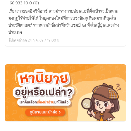
Uma
66
933
10
0 (0)
musume:
เรื่องราวของอีควิน็อกซ์ สาวม้าร่างกายอ่อนแอที่ตั้งเป้าจะเป็นสาม
Unrivaled
มงกุฎไร้พ่ายให้ได้ ในยุคทองใหม่ที่การแข่งขันดุเดือดมากที่สุดใน
Flash
ประวัติศาสตร์ จากสาวม้าชั้นนำที่คว้าแชมป์ GI ทั้งในญี่ปุ่นและต่าง
ประกาย
ประเทศ
แสง
อัปเดตล่าสุด 24 ก.ค. 69 / 19:00 น.
ไร้
เทียม
ทาน