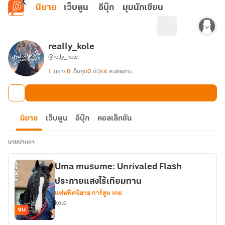
ข้ามไปยังเนื้อหาหลัก
นิยาย
เว็บตูน
อีบุ๊ก
มุมนักเขียน
really_kole
@relly_kole
1
นิยาย
0
เว็บตูน
0
อีบุ๊ก
4
คนติดตาม
นิยาย
เว็บตูน
อีบุ๊ก
คอลเล็กชัน
นามปากกา
Uma musume: Unrivaled Flash
ประกายแสงไร้เทียมทาน
แฟนฟิคนิยาย การ์ตูน เกม
kole
จบ