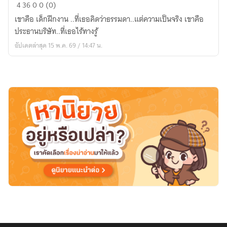
ลิขิต
4
36
0
0 (0)
รัก
เขาคือ เด็กฝึกงาน ..ที่เธอคิดว่าธรรมดา..แต่ความเป็นจริง เขาคือ
ฉบับ(ไม่)ลับ
ประธานบริษัท..ที่เธอไร้ทางรู้
ของ
อัปเดตล่าสุด 15 พ.ค. 69 / 14:47 น.
ยัย
เจ้า
นาย
จอม
เนี้ยบ(อ่าน
ฟรี)