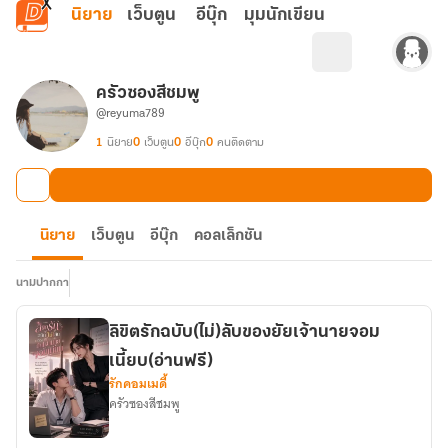
ข้ามไปยังเนื้อหาหลัก
นิยาย
เว็บตูน
อีบุ๊ก
มุมนักเขียน
ครัวซองสีชมพู
@reyuma789
1
นิยาย
0
เว็บตูน
0
อีบุ๊ก
0
คนติดตาม
นิยาย
เว็บตูน
อีบุ๊ก
คอลเล็กชัน
นามปากกา
ลิขิตรักฉบับ(ไม่)ลับของยัยเจ้านายจอม
เนี้ยบ(อ่านฟรี)
รักคอมเมดี้
ครัวซองสีชมพู