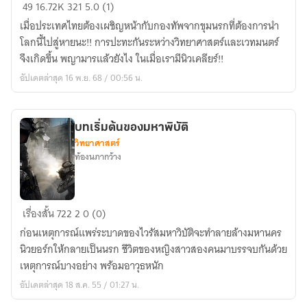
ต่าง
49
16.72K
321
5.0 (1)
โลก
เมื่อประเทศไทยต้องเผชิญหน้ากับกองทัพจากขุมนรกที่ต้องการนำ
แล้ว
โลกนี้ไปสู่หายนะ!! การปะทะกันระหว่างวิทยาศาสตร์และเวทมนตร์
ไง
จึงเกิดขึ้น พญามารแล้วยังไง ในเมื่อเรามีนิวเคลียร์!!
สมัย
อัปเดตล่าสุด 16 พ.ย. 68 / 00:56 น.
นี้
เขา
ไป
บทเริ่มต้นของมหาพิบัติ
กัน
วิทยาศาสตร์
ทั้ง
ท้องนภากว้าง
ประเทศ
แล้ว!!
บท
เรื่องสั้น
722
2
0 (0)
เริ่ม
ก่อนเหตุการณ์แพร่ระบาดของไวรัสมหาวิบัติจะทำลายล้างมหานคร
ต้น
นิวยอร์กให้กลายเป็นนรก ชีวิตของหญิงสาวสองคนมาบรรจบกันด้วย
ของ
เหตุการณ์บางอย่าง พร้อมอาวุธหนัก
มหา
อัปเดตล่าสุด 18 ส.ค. 55 / 01:27 น.
พิบัติ