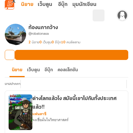
ข้ามไปยังเนื้อหาหลัก
นิยาย
เว็บตูน
อีบุ๊ก
มุมนักเขียน
ท้องนภากว้าง
@robatonasa
2
นิยาย
0
เว็บตูน
0
อีบุ๊ก
10
คนติดตาม
นิยาย
เว็บตูน
อีบุ๊ก
คอลเล็กชัน
นามปากกา
ต่างโลกแล้วไง สมัยนี้เขาไปกันทั้งประเทศ
แล้ว!!
แฟนตาซี
จงเชื่อมั่นในวิทยาศาสตร์