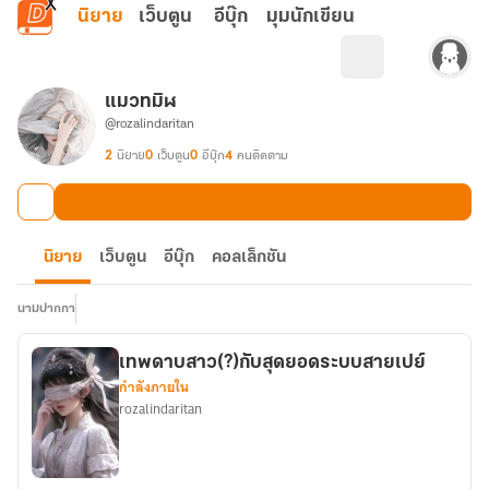
ข้ามไปยังเนื้อหาหลัก
นิยาย
เว็บตูน
อีบุ๊ก
มุมนักเขียน
แมวทมิฬ
@rozalindaritan
2
นิยาย
0
เว็บตูน
0
อีบุ๊ก
4
คนติดตาม
นิยาย
เว็บตูน
อีบุ๊ก
คอลเล็กชัน
นามปากกา
เทพดาบสาว(?)กับสุดยอดระบบสายเปย์
กำลังภายใน
rozalindaritan