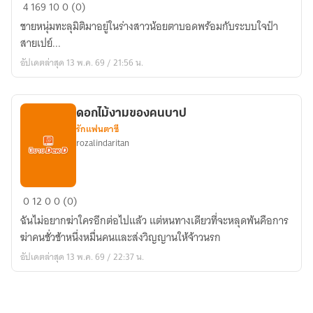
เทพ
4
169
10
0 (0)
ดาบ
ชายหนุ่มทะลุมิติมาอยู่ในร่างสาวน้อยตาบอดพร้อมกับระบบใจป๋า
สาว(?)กับ
สายเปย์...
สุด
อัปเดตล่าสุด 13 พ.ค. 69 / 21:56 น.
ยอด
ระบบ
สาย
ดอกไม้งามของคนบาป
เปย์
รักแฟนตาซี
rozalindaritan
ดอกไม้
0
12
0
0 (0)
งาม
ฉันไม่อยากฆ่าใครอีกต่อไปแล้ว แต่หนทางเดียวที่จะหลุดพ้นคือการ
ของ
ฆ่าคนชั่วช้าหนึ่งหมื่นคนและส่งวิญญานให้จ้าวนรก
คน
อัปเดตล่าสุด 13 พ.ค. 69 / 22:37 น.
บาป