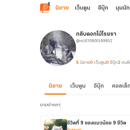
ข้ามไปยังเนื้อหาหลัก
นิยาย
เว็บตูน
อีบุ๊ก
มุมนัก
กลีบดอกไม้โรยรา
@rs1670800189852
5
นิยาย
0
เว็บตูน
0
อีบุ๊ก
2
คนต
นิยาย
เว็บตูน
อีบุ๊ก
คอลเล็ก
นามปากกา
ชีวิตที่ 9 ของแมวน้อย 9 ชีวิต
รักดราม่า