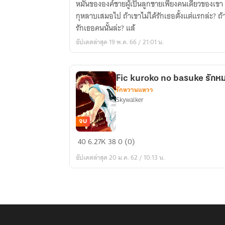
หมั้นขององค์ชายผู้เป็นลูกชายเพียงคนเดียวของเขา 
destiny
กุหลาบเสมอไป ถ้าเขาไม่ได้รักเธอตั้งแต่แรกล่ะ? ถ้า
ปล่อย
รักเธอคนนั้นล่ะ? แล้
ให้
อัปเดตล่าสุด 19 พ.ค. 66 / 21:01 น.
โชค
ชะตา
นำพา
Fic kuroko no basuke รักหม
เรา
รักหวานแหวว
ไป
Skywalker
จบ
Fic
40
6.27K
38
0 (0)
kuroko
อัปเดตล่าสุด 20 ม.ค. 62 / 10:13 น.
no
basuke
รัก
หมด
ใจ
ยัย