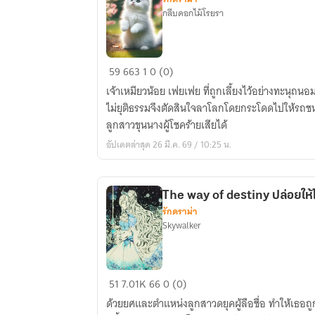
กลีบดอกไม้โรยรา
ชีวิต
59
663
1
0 (0)
ที่
เจ้าเหมียวน้อย เฟยเฟย ที่ถูกเลี้ยงไว้อย่างทะนุถนอ
9
ไม่ยุติธรรมจึงตัดสินใจลาโลกโดยกระโดดไปให้รถชน
ของ
ลูกสาวขุนนางผู้โชคร้ายเสียได้
แมว
อัปเดตล่าสุด 26 มี.ค. 69 / 10:25 น.
น้อย
9
ชีวิต
The way of d
รักดราม่า
Skywalker
The
51
7.01K
66
0 (0)
way
ด้วยยศและตำแหน่งลูกสาวดยุคผู้ลือชื่อ ทำให้เธอถู
of