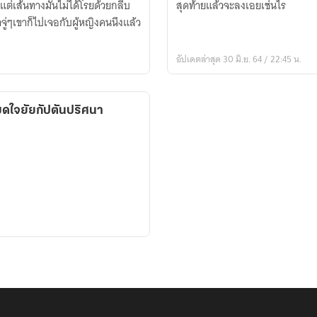
แต่เส้นทางมันไม่ได้โรยด้วยกลีบ
สุดท้ายแล้วจะลงเอยเช่นไร
จู่ๆเขาก็ไปเจอกับผู้หญิงคนนึงแล้ว
อัปเดตล่าสุด 30 มิ.ย. 64 / 22:45 น.
ดใจยัยกัปตันปริศนา