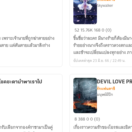
Skywalker
ชีวิต
52
15.76K
168
0 (0)
ลิขิต
ม เพราะเจ้านายที่ถูกฆ่าตายอย่าง
ขึ้นชื่อว่าละคร มีนางร้ายก็ต้องมี
โดย
ตาย แต่ดันตายแล้วมาสิงร่าง
ร้ายอย่างนางจึงถึงคราวดวงตกและ
เทพเจ้า
และข้าจะเปลี่ยนแปลงทุกอย่าง ภายใ
อัปเดตล่าสุด 23 มิ.ย. 66 / 22:49 น.
estiny ปล่อยให้โชคชะตานำพาเราไป
DEVIL LOVE P
รักแฟนตาซี
มนุษย์มีปีก
DEVIL
8
388
0
0 (0)
LOVE
กรับเลือกจากองค์ราชามาเป็นคู่
เรื่องราวความรักของโอรสและธิดาปี
PROJECT