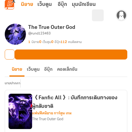
ข้ามไปยังเนื้อหาหลัก
นิยาย
เว็บตูน
อีบุ๊ก
มุมนักเขียน
The True Outer God
@rund123463
1
นิยาย
0
เว็บตูน
0
อีบุ๊ก
112
คนติดตาม
นิยาย
เว็บตูน
อีบุ๊ก
คอลเล็กชัน
นามปากกา
《 Fanfic All 》: บันทึกการเดินทางของ
ผู้กลับชาติ
แฟนฟิคนิยาย การ์ตูน เกม
The True Outer God