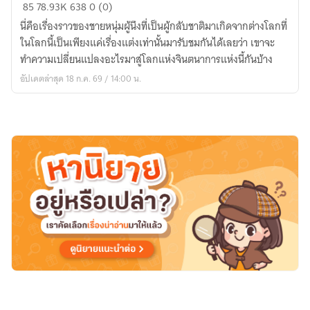
《
85
78.93K
638
0 (0)
Fanfic
นี่คือเรื่องราวของชายหนุ่มผู้นึงที่เป็นผู้กลับชาติมาเกิดจากต่างโลกที่
All
ในโลกนี้เป็นเพียงแค่เรื่องแต่งเท่านั้นมารับชมกันได้เลยว่า เขาจะ
》:
ทำความเปลี่ยนแปลงอะไรมาสู่โลกแห่งจินตนาการแห่งนี้กันบ้าง
บันทึก
อัปเดตล่าสุด 18 ก.ค. 69 / 14:00 น.
การ
เดิน
ทาง
ของ
ผู้
กลับ
ชาติ