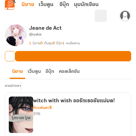
ข้ามไปยังเนื้อหาหลัก
นิยาย
เว็บตูน
อีบุ๊ก
มุมนักเขียน
Jeane de Act
@ryakai
1
นิยาย
0
เว็บตูน
0
อีบุ๊ก
1
คนติดตาม
นิยาย
เว็บตูน
อีบุ๊ก
คอลเล็กชัน
นามปากกา
witch with wish ขอรักเธอยัยแม่มด!
รักแฟนตาซี
3116