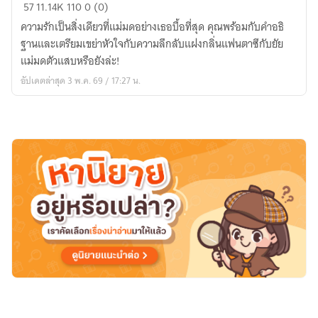
witch
57
11.14K
110
0 (0)
with
ความรักเป็นสิ่งเดียวที่แม่มดอย่างเธอบื้อที่สุด คุณพร้อมกับคำอธิ
wish
ฐานและเตรียมเขย่าหัวใจกับความลึกลับแฝงกลิ่นแฟนตาซีกับยัย
ขอ
แม่มดตัวแสบหรือยังล่ะ!
รัก
อัปเดตล่าสุด 3 พ.ค. 69 / 17:27 น.
เธอ
ยัย
แม่มด!