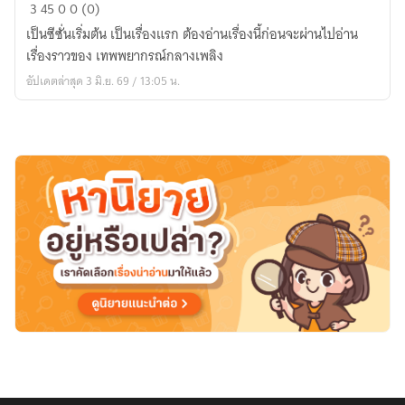
องค์
3
45
0
0 (0)
หญิง
เป็นซีซั่นเริ่มต้น เป็นเรื่องแรก ต้องอ่านเรื่องนี้ก่อนจะผ่านไปอ่าน
งาม
เรื่องราวของ เทพพยากรณ์กลางเพลิง
ล่ม
อัปเดตล่าสุด 3 มิ.ย. 69 / 13:05 น.
เมือง
|
บันทึก
เส้น
ทาง
สู่
มหา
ราชันย์
เทพ
บรรพ
กาล
season
0