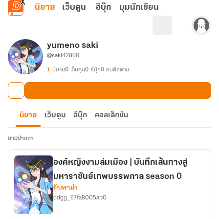
ข้ามไปยังเนื้อหาหลัก
นิยาย
เว็บตูน
อีบุ๊ก
มุมนักเขียน
yumeno saki
@saki42800
1
นิยาย
0
เว็บตูน
0
อีบุ๊ก
0
คนติดตาม
นิยาย
เว็บตูน
อีบุ๊ก
คอลเล็กชัน
นามปากกา
องค์หญิงงามล่มเมือง | บันทึกเส้นทางสู่
มหาราชันย์เทพบรรพกาล season 0
รักดราม่า
ddgg_67fa8005ab0