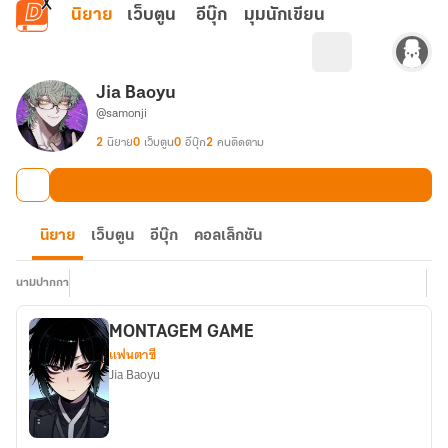
ข้ามไปยังเนื้อหาหลัก
นิยาย
เว็บตูน
อีบุ๊ก
มุมนักเขียน
Jia Baoyu
@samonji
2
นิยาย
0
เว็บตูน
0
อีบุ๊ก
2
คนติดตาม
นิยาย
เว็บตูน
อีบุ๊ก
คอลเล็กชัน
นามปากกา
MONTAGEM GAME
แฟนตาซี
Jia Baoyu