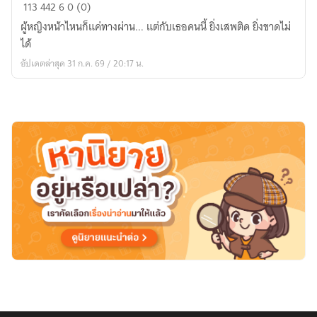
Addicted
113
442
6
0 (0)
to
ผู้หญิงหน้าไหนก็แค่ทางผ่าน... แต่กับเธอคนนี้ ยิ่งเสพติด ยิ่งขาดไม่
You:
ได้
เสพ
อัปเดตล่าสุด 31 ก.ค. 69 / 20:17 น.
ติด
รัก
ยัย
สถาปนิก