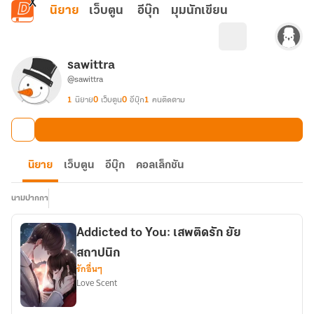
ข้ามไปยังเนื้อหาหลัก
นิยาย
เว็บตูน
อีบุ๊ก
มุมนักเขียน
sawittra
@sawittra
1
นิยาย
0
เว็บตูน
0
อีบุ๊ก
1
คนติดตาม
นิยาย
เว็บตูน
อีบุ๊ก
คอลเล็กชัน
นามปากกา
Addicted to You: เสพติดรัก ยัย
สถาปนิก
รักอื่นๆ
Love Scent