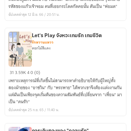
ตรา
รหัสของแก้วเจ้าจอม คนที่เธอกระโดดกัดคอนั้น ดันเป็น "พ่อมด"
อัปเดตล่าสุด 12 มิ.ย. 66 / 20:51 น.
Let's Play จังหวะเกมรัก เกมชีวิต
รักหวานแหวว
ดอกไม้สีแดง
Let's
31
3.59K
4
0 (0)
Play
เพราะเหตุการณ์ที่เกิดขึ้นไม่สามารถหาคำอธิบายให้กับผู้ใหญ่ทั้ง
จังหวะ
สองฝ่ายของ "อาชวิน" กับ "พระพาย" ได้พวกเขาจึงต้องแต่งงานกัน
เกม
แต่มันเป็นเพียงจุดเริ่มต้นของความสัมพันธ์ที่เปลี่ยนจาก "เพื่อน" มา
รัก
เป็น "คนรัก"
เกม
อัปเดตล่าสุด 25 ก.ย. 65 / 11:40 น.
ชีวิต