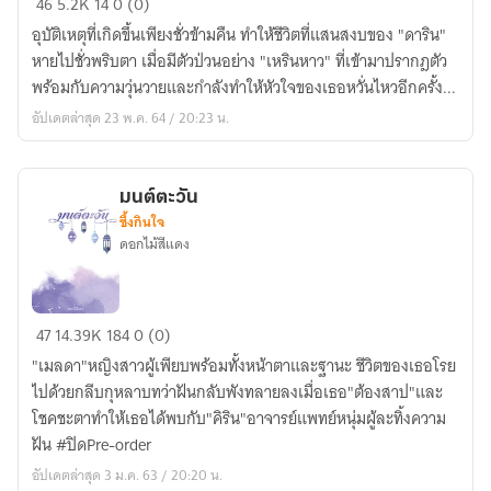
46
5.2K
14
0 (0)
Up!
อุบัติเหตุที่เกิดขึ้นเพียงชั่วข้ามคืน ทำให้ชีวิตที่แสนสงบของ "ดาริน"
กับ
หายไปชั่วพริบตา เมื่อมีตัวป่วนอย่าง "เหรินหาว" ที่เข้ามาปรากฎตัว
ดัก
พร้อมกับความวุ่นวายและกำลังทำให้หัวใจของเธอหวั่นไหวอีกครั้ง...
รัก
อัปเดตล่าสุด 23 พ.ค. 64 / 20:23 น.
มัด
ใจ
มนต์ตะวัน
ซึ้งกินใจ
ดอกไม้สีแดง
มนต์
47
14.39K
184
0 (0)
ตะวัน
"เมลดา"หญิงสาวผู้เพียบพร้อมทั้งหน้าตาและฐานะ ชีวิตของเธอโรย
ไปด้วยกลีบกุหลาบทว่าฝันกลับพังทลายลงเมื่อเธอ"ต้องสาป"และ
โชคชะตาทำให้เธอได้พบกับ"คิริน"อาจารย์แพทย์หนุ่มผู้ละทิ้งความ
ฝัน #ปิดPre-order
อัปเดตล่าสุด 3 ม.ค. 63 / 20:20 น.