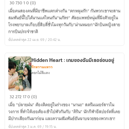
Between
30
730
1
0 (0)
Us
เมื่อคนสองคนที่มีอาชีพแตกต่างกัน "ตกหลุมรัก" กันพวกเขาจะสาน
องศา
สมพันธ์นี้ไปได้นานแค่ไหนกัน"นภัทร" ศัลยแพทย์หนุ่มที่ฝังตัวอยู่ใน
เส้น
โรงพยาบาลเกือบยี่สิบสี่ชั่วโมงทุกวันกับ"ม่านหมอก"นักบินหญิงสาย
ขนาน
การบินประจำชาติ
อัปเดตล่าสุด 22 เม.ย. 69 / 20:42 น.
Hidden Heart : เกมของฉันมีเธอซ่อนอยู่
รักหวานแหวว
ดอกไม้สีแดง
Hidden
32
272
17
0 (0)
Heart
เมื่อ "ปลายฝน" ต้องติดอยู่ในร่างของ "นานะ" สตรีมเมอร์สาวใน
:
วงการ ที่ทำให้เธอต้องเข้าไปพัวกันกับ "คิริน" นักกีฬาอีสปอร์ตที่เคย
เกม
มีปากเสียงกันมาก่อน และความสัมพันธ์อันฉาบฉวยของพวกเขา!
ของ
อัปเดตล่าสุด 3 ม.ค. 69 / 19:15 น.