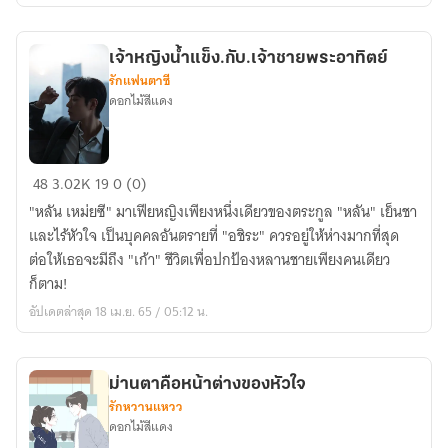
เจ้าหญิงน้ำแข็ง.กับ.เจ้าชายพระอาทิตย์
รักแฟนตาซี
ดอกไม้สีแดง
เจ้า
48
3.02K
19
0 (0)
หญิง
"หลัน เหม่ยซี" มาเฟียหญิงเพียงหนึ่งเดียวของตระกูล "หลัน" เย็นชา
น้ำ
และไร้หัวใจ เป็นบุคคลอันตรายที่ "อชิระ" ควรอยู่ให้ห่างมากที่สุด
แข็ง.กับ.เจ้า
ต่อให้เธอจะมีถึง "เก้า" ชีวิตเพื่อปกป้องหลานชายเพียงคนเดียว
ชาย
ก็ตาม!
พระอาทิตย์
อัปเดตล่าสุด 18 เม.ย. 65 / 05:12 น.
ม่านตาคือหน้าต่างของหัวใจ
รักหวานแหวว
ดอกไม้สีแดง