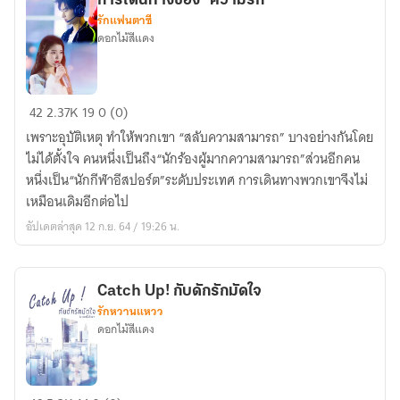
การเดินทางของ "ความรัก"
รักแฟนตาซี
ดอกไม้สีแดง
การ
42
2.37K
19
0 (0)
เดิน
เพราะอุบัติเหตุ ทำให้พวกเขา “สลับความสามารถ” บางอย่างกันโดย
ทาง
ไม่ได้ตั้งใจ คนหนึ่งเป็นถึง“นักร้องผู้มากความสามารถ”ส่วนอีกคน
ของ
หนึ่งเป็น“นักกีฬาอีสปอร์ต”ระดับประเทศ การเดินทางพวกเขาจึงไม่
"ความ
เหมือนเดิมอีกต่อไป
รัก"
อัปเดตล่าสุด 12 ก.ย. 64 / 19:26 น.
Catch Up! กับดักรักมัดใจ
รักหวานแหวว
ดอกไม้สีแดง
Catch