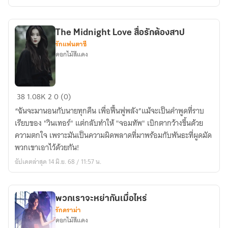
ฉัน
มี
เธอ
The Midnight Love สื่อรักต้องสาป
ซ่อน
รักแฟนตาซี
อยู่
ดอกไม้สีแดง
The
38
1.08K
2
0 (0)
Midnight
“ฉันจะมานอนกับนายทุกคืน เพื่อฟื้นฟูพลัง”แม้จะเป็นคำพูดที่ราบ
Love
เรียบของ "วินเทอร์" แต่กลับทำให้ "จอมทัพ" เบิกตากว้างขึ้นด้วย
สื่อ
ความตกใจ เพราะมันเป็นความผิดพลาดที่มาพร้อมกับพันธะที่ผูดมัด
รัก
พวกเขาเอาไว้ด้วยกัน!
ต้อง
อัปเดตล่าสุด 14 มิ.ย. 68 / 11:57 น.
สาป
พวกเราจะหย่ากันเมื่อไหร่
รักดราม่า
ดอกไม้สีแดง