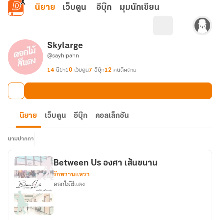
ข้ามไปยังเนื้อหาหลัก
นิยาย
เว็บตูน
อีบุ๊ก
มุมนักเขียน
Skylarge
@sayhipahn
14
นิยาย
0
เว็บตูน
7
อีบุ๊ก
12
คนติดตาม
นิยาย
เว็บตูน
อีบุ๊ก
คอลเล็กชัน
นามปากกา
Between Us องศา เส้นขนาน
รักหวานแหวว
ดอกไม้สีแดง