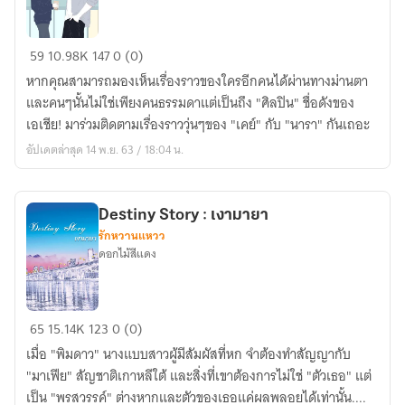
ม่านตา
59
10.98K
147
0 (0)
คือ
หากคุณสามารถมองเห็นเรื่องราวของใครอีกคนได้ผ่านทางม่านตา
หน้าต่าง
และคนๆนั้นไม่ใช่เพียงคนธรรมดาแต่เป็นถึง "ศิลปิน" ชื่อดังของ
ของ
เอเชีย! มาร่วมติดตามเรื่องราววุ่นๆของ "เคย์" กับ "นารา" กันเถอะ
หัวใจ
อัปเดตล่าสุด 14 พ.ย. 63 / 18:04 น.
Destiny Story : เงามายา
รักหวานแหวว
ดอกไม้สีแดง
Destiny
65
15.14K
123
0 (0)
Story
เมื่อ "พิมดาว" นางแบบสาวผู้มีสัมผัสที่หก จำต้องทำสัญญากับ
:
"มาเฟีย" สัญชาติเกาหลีใต้ และสิ่งที่เขาต้องการไม่ใช่ "ตัวเธอ" แต่
เงา
เป็น "พรสวรรค์" ต่างหากและตัวของเธอแค่ผลพลอยได้เท่านั้น....