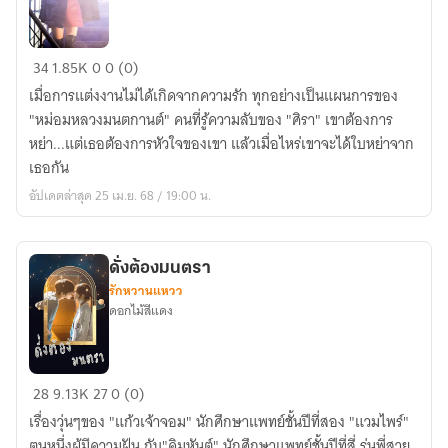
พวก
34
1.85K
0
0 (0)
เรา
เมื่อการแต่งงานไม่ได้เกิดจากความรัก ทุกอย่างเป็นแผนการของ
จะ
"หม่อมหลวงมนตกานต์" คนที่รู้ความลับของ "ศิรา" เขาต้องการ
หย่า
หย่า...แต่เธอต้องการหัวใจของเขา แล้วเมื่อไหร่เขาจะได้ใบหย่าจาก
กัน
เธอกัน
เมื่อ
อัปเดตล่าสุด 25 เม.ย. 68 / 19:00 น.
ไหร่
ดั่งต้องมนตรา
รักหวานแหวว
ดอกไม้สีแดง
ดั่ง
28
9.13K
27
0 (0)
ต้อง
เรื่องวุ่นๆของ "แก้วเจ้าจอม" นักศึกษาแพทย์ชั้นปีที่สอง "แวมไพร์"
มน
ตนหนึ่งผู้มีความฝัน กับ"คิมหันต์" นักศึกษาแพทย์ชั้นปีที่สี่ รุ่นพี่สาย