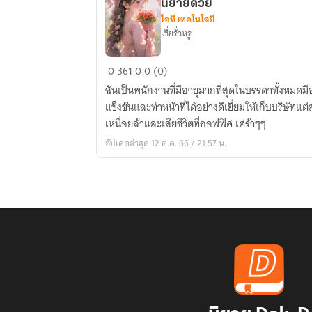
นิยายด้วย
ไอที เทคโนโลยี
เซี่ยรั่วหรู
ได้
0
361
0
0 (0)
เกิด
ฉันเป็นพนักงานที่มีอายุมากที่สุดในบรรดาทั้งหมดมี
ใหม่
แข็งขันและทำหน้าที่ได้อย่างดีเยี่ยมให้เก็บบริษัทแต
เป็น
เหนื่อยล้าและเสียชีวิตที่ออฟฟิศ เศร้าๆๆ
สาว
อัปเดตล่าสุด 12 ต.ค. 66 / 21:57 น.
สวย
แต่
ทำไม
ต้อง
มา
เป็น
ตัวประกอบ
นิยาย
ด้วย