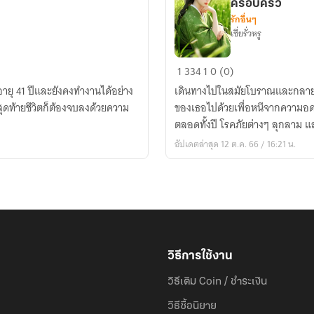
ครอบครัว
รักอื่นๆ
เซี่ยรั่วหรู
เด็ก
1
334
1
0 (0)
หญิง
อายุ 41 ปีและยังคงทำงานได้อย่าง
เดินทางไปในสมัยโบราณและกลายเ
ชาวนา
่สุดท้ายชีวิตก็ต้องจบลงด้วยความ
ของเธอไปด้วยเพื่อหนีจากความอดอยาก สงครามเกิดขึ้นทุกที่ที่นี่ ม
อวกาศ
ตลอดทั้งปี โรคภัยต่างๆ ลุกลาม 
ได้
อัปเดตล่าสุด 12 ต.ค. 66 / 16:21 น.
รับ
การ
ปรนนิบัติ
จาก
ทั้ง
ครอบครัว
วิธีการใช้งาน
วิธีเติม Coin / ชำระเงิน
วิธีซื้อนิยาย