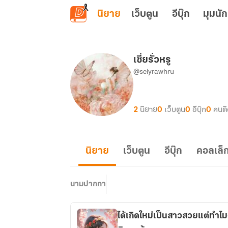
ข้ามไปยังเนื้อหาหลัก
นิยาย
เว็บตูน
อีบุ๊ก
มุมนัก
เซี่ยรั่วหรู
@seiyrawhru
2
นิยาย
0
เว็บตูน
0
อีบุ๊ก
0
คนต
นิยาย
เว็บตูน
อีบุ๊ก
คอลเล็ก
นามปากกา
ได้เกิดใหม่เป็นสาวสวยแต่ทำไ