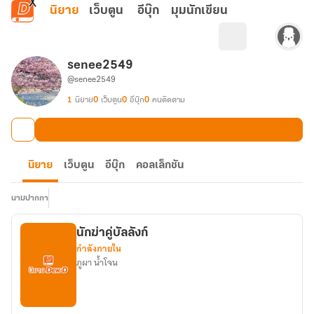
ข้ามไปยังเนื้อหาหลัก
นิยาย
เว็บตูน
อีบุ๊ก
มุมนักเขียน
senee2549
@senee2549
1
นิยาย
0
เว็บตูน
0
อีบุ๊ก
0
คนติดตาม
นิยาย
เว็บตูน
อีบุ๊ก
คอลเล็กชัน
นามปากกา
นักฆ่าคู่บัลลังก์
กำลังภายใน
ภูผา น้ำโจน