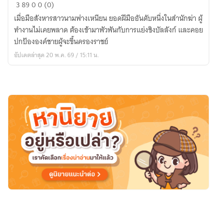
นัก
3
89
0
0 (0)
ฆ่า
เมื่อมือสังหารสาวนามฟางเหนียน ยอดฝีมืออันดับหนึ่งในสำนักฆ่า ผู้
คู่
ทำงานไม่เคยพลาด ต้องเข้ามาพัวพันกับการแย่งชิงบัลลังก์ และคอย
บัลลังก์
ปกป้ององค์ชายผู้จะขึ้นครองราชย์
อัปเดตล่าสุด 20 พ.ค. 69 / 15:11 น.