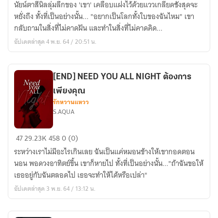
นัยน์ตาสีนิลลุ่มลึกของ 'เขา' เคลือบแฝงไว้ด้วยแววเกลียดชังสุดจะ
SO
หยั่งถึง ทั้งที่เป็นอย่างนั้น... "อยากเป็นโลกทั้งใบของฉันไหม" เขา
BAD
กลับถามในสิ่งที่ไม่คาดฝัน และทำในสิ่งที่ไม่คาดคิด...
ครอบ
อัปเดตล่าสุด 4 พ.ย. 64 / 20:51 น.
ครอง
เพียง
คุณ
[END] NEED YOU ALL NIGHT ต้องการ
เพียงคุณ
รักหวานแหวว
S.AQUA
[END]
47
29.23K
458
0 (0)
NEED
ระหว่างเราไม่มีอะไรเกินเลย ฉันเป็นแค่หมอนข้างให้เขากอดตอน
YOU
นอน พอดวงอาทิตย์ขึ้น เขาก็หายไป ทั้งที่เป็นอย่างนั้น..."ถ้าฉันขอให้
ALL
เธออยู่กับฉันตลอดไป เธอจะทำให้ได้หรือเปล่า"
NIGHT
อัปเดตล่าสุด 3 พ.ย. 64 / 13:12 น.
ต้องการ
เพียง
คุณ