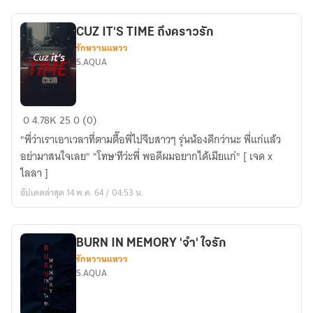
CUZ IT'S TIME ถึงคราวรัก
รักหวานแหวว
S.AQUA
CUZ
0
4.78K
25
0 (0)
IT'S
"พี่ว่าเราเอาเวลาที่ตามตื๊อพี่ไปจีบสาวๆ รุ่นน้องดีกว่านะ พี่แก่แล้ว
TIME
อย่ามาสนใจเลย" "โทษ'ทีว่ะพี่ พอดีผมอยากได้เมียแก่" [ เจด x
ถึง
ไลลา ]
คราว
อัปเดตล่าสุด 14 พ.ค. 64 / 04:53 น.
รัก
BURN IN MEMORY 'จำ' ใจรัก
รักหวานแหวว
S.AQUA