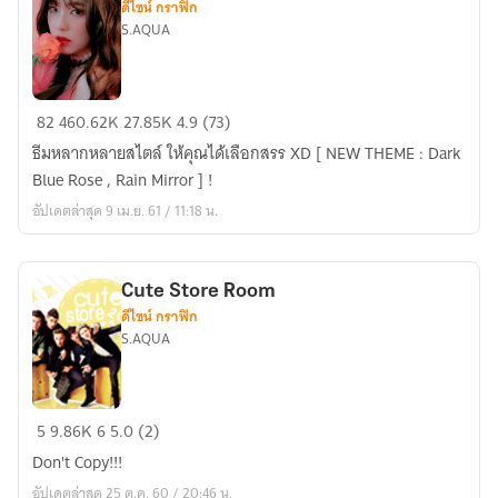
ดีไซน์ กราฟิก
♔
S.AQUA
S
T
Y
B
82
460.62K
27.85K
4.9 (73)
L
E
E
ธีมหลากหลายสไตล์ ให้คุณได้เลือกสรร XD [ NEW THEME : Dark
R
'
Blue Rose , Rain Mirror ] !
L
DES.
อัปเดตล่าสุด 9 เม.ย. 61 / 11:18 น.
I
N
❀
Cute Store Room
T
ดีไซน์ กราฟิก
H
S.AQUA
E
M
E
Cute
5
9.86K
6
5.0 (2)
{
Store
V.2
Don't Copy!!!
Room
}
อัปเดตล่าสุด 25 ต.ค. 60 / 20:46 น.