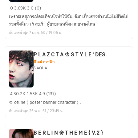
BURN
0
3.69K
3
0 (0)
IN
เพราะเหตุการณ์สะเทือนใจทำให้ฉัน 'ลืม' เรื่องราวช่วงหนึ่งในชีวิตไป
MEMORY
รวมทั้งลืมว่า 'เคยรัก' ผู้ชายคนหนึ่งมากขนาดไหน
'จำ'
อัปเดตล่าสุด 7 เม.ย. 63 / 19:06 น.
ใจ
รัก
P L A Z C T A ♔ S T Y L E ' DES.
ดีไซน์ กราฟิก
S.AQUA
P
4
30.2K
1.53K
4.9 (137)
L
♔ ofline ( poster banner character ) .
A
อัปเดตล่าสุด 26 พ.ค. 61 / 23:49 น.
Z
C
T
B E R L I N ❀ T H E M E { V.2 }
A