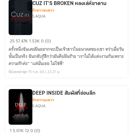
CUZ IT'S BROKEN หลงเล่ห์ซาตาน
รักหวานแหวว
S.AQUA
CUZ
25
57.47K
1.53K
0 (0)
IT'S
ครั้งหนึ่งฉันเคยฝันอยากจะเป็นเจ้าสาวในอนาคตของเขา ทว่าเมื่อวัน
BROKEN
นั้นเป็นจริง ฉันกลับรู้สึกว่ามันคือฝันร้าย "เราไม่ได้แต่งงานกันเพราะ
หลง
ความรักค่ะ" "แต่นั่นเธอ ไม่ใช่พี่"
เล่ห์
อัปเดตล่าสุด 15 ก.ค. 64 / 22:27 น.
ซาตาน
DEEP INSIDE สัมผัสที่ซ่อนลึก
รักหวานแหวว
S.AQUA
DEEP
1
5.01K
12
0 (0)