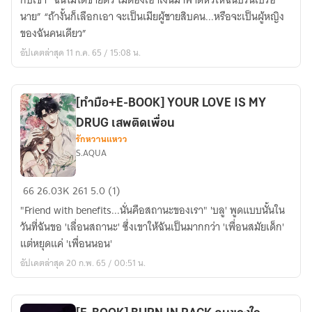
กับเขา “ฉันไม่ได้ขายตัว ไม่ต้องเอาเงินมาฟาดหัวให้ฉันปรนเปรอ
l
นาย” “ถ้างั้นก็เลือกเอา จะเป็นเมียผู้ชายสิบคน...หรือจะเป็นผู้หญิง
รัก
ของฉันคนเดียว”
มัน
อัปเดตล่าสุด 11 ก.ค. 65 / 15:08 น.
ทำให้
คลั่ง
[ทำมือ+E-BOOK] YOUR LOVE IS MY
DRUG เสพติดเพื่อน
รักหวานแหวว
S.AQUA
[ทำ
66
26.03K
261
5.0 (1)
มือ+E-
"Friend with benefits...นั่นคือสถานะของเรา" 'บลู' พูดแบบนั้นใน
BOOK]
วันที่ฉันขอ 'เลื่อนสถานะ' ซึ่งเขาให้ฉันเป็นมากกว่า 'เพื่อนสมัยเด็ก'
YOUR
แต่หยุดแค่ 'เพื่อนนอน'
LOVE
อัปเดตล่าสุด 20 ก.พ. 65 / 00:51 น.
IS
MY
DRUG