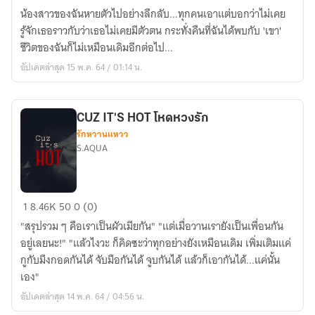
INSIDE
น้องสาวของฉันหายตัวไปอย่างลึกลับ...ทุกคนเอาแต่บอกว่าไม่เคย
สัมผัส
รู้จักเธอราวกับว่าเธอไม่เคยมีตัวตน กระทั่งคืนที่ฉันได้พบกับ 'เขา'
ที่
ชีวิตของฉันก็ไม่เหมือนเดิมอีกต่อไป...
ซ่อน
อัปเดตล่าสุด 15 พ.ค. 64 / 01:14 น.
ลึก
CUZ IT'S HOT โหดหวงรัก
รักหวานแหวว
S.AQUA
CUZ
1
8.46K
50
0 (0)
IT'S
"สรุปรวม ๆ คือเราเป็นผัวเมียกัน" "แต่เมื่อวานเรายังเป็นเพื่อนกัน
HOT
อยู่เลยนะ!" "แล้วไงวะ ก็คิดซะว่าทุกอย่างยังเหมือนเดิม เพิ่มเติมแค่
โหด
กูกับมึงกอดกันได้ จับมือกันได้ จูบกันได้ แล้วก็เอากันได้...แค่นั้น
หวง
เอง"
รัก
อัปเดตล่าสุด 14 พ.ค. 64 / 04:56 น.