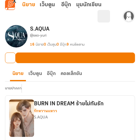
ข้ามไปยังเนื้อหาหลัก
นิยาย
เว็บตูน
อีบุ๊ก
มุมนักเขียน
S.AQUA
@seo-yuri
16
นิยาย
0
เว็บตูน
0
อีบุ๊ก
9
คนติดตาม
นิยาย
เว็บตูน
อีบุ๊ก
คอลเล็กชัน
นามปากกา
BURN IN DREAM ร้ายไม่ทันรัก
รักหวานแหวว
S.AQUA