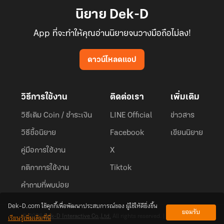
นิยาย Dek-D
App ที่จะทำให้คุณอ่านนิยายจนวางมือถือไม่ลง!
ดาวน์โหลดแอป
วิธีการใช้งาน
ติดต่อเรา
เพิ่มเติม
วิธีเติม Coin / ชำระเงิน
LINE Official
ข่าวสาร
วิธีซื้อนิยาย
Facebook
เขียนนิยาย
คู่มือการใช้งาน
X
กติกาการใช้งาน
Tiktok
คำถามที่พบบ่อย
Dek-D.com ใช้คุกกี้เพื่อพัฒนาประสบการณ์ของ ผู้ใช้ให้ดียิ่งขึ้น
ยอมรับ
เรียนรู้เพิ่มเติมที่นี่
© 2026
Dek-D Interactive Co.,Ltd.
All rights reserved. |
Privacy Policy