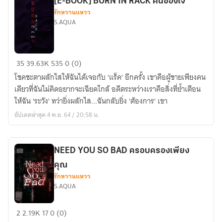
[E-BOOK] BURN IN RACK คนของใจ
เสพ
รักหวานแหวว
ติด
S.AQUA
เพื่อน
[E-
35
39.63K
535
0 (0)
BOOK]
โชคชะตาผลักไสให้ฉันได้เจอกับ 'แร็ค' อีกครั้ง เขาคือผู้ชายเพียงคน
BURN
เดียวที่ฉันไม่คิดอยากจะเฉียดใกล้ อดีตระหว่างเราคือสิ่งที่ย้ำเตือน
IN
ให้ฉัน 'ระวัง' ทว่ายิ่งผลักไส...ฉันกลับยิ่ง 'ต้องการ' เขา
RACK
อัปเดตล่าสุด 4 พ.ย. 64 / 20:58 น.
คน
ของ
ใจ
NEED YOU SO BAD ครอบครองเพียง
คุณ
รักหวานแหวว
S.AQUA
NEED
2
2.19K
17
0 (0)
YOU