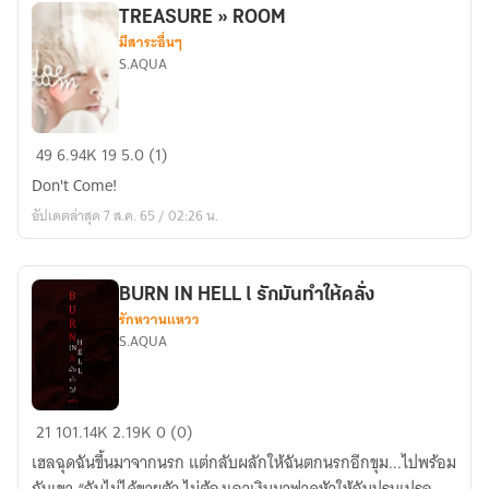
TREASURE » ROOM
มีสาระอื่นๆ
S.AQUA
TREASURE
49
6.94K
19
5.0 (1)
»
Don't Come!
ROOM
อัปเดตล่าสุด 7 ส.ค. 65 / 02:26 น.
BURN IN HELL l รักมันทำให้คลั่ง
รักหวานแหวว
S.AQUA
BURN
21
101.14K
2.19K
0 (0)
IN
เฮลฉุดฉันขึ้นมาจากนรก แต่กลับผลักให้ฉันตกนรกอีกขุม...ไปพร้อม
HELL