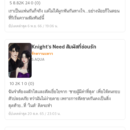
BURN
5
8.82K
24
0 (0)
IN
เราเป็นแฟนกันก็จริง แต่ไม่ได้ผูกพันกันทางใจ...อย่างน้อยก็ในตอน
DREAM
ที่ริเริ่มความสัมพันธ์นี้
ร้าย
อัปเดตล่าสุด 6 พ.ย. 66 / 19:06 น.
ไม่ทัน
รัก
Knight's Need สัมผัสที่ซ่อนรัก
รักหวานแหวว
S.AQUA
Knight's
10
2K
1
0 (0)
Need
ฉันจำต้องผลักไสและตัดเยื่อใยจาก ‘ชายผู้มีค่าที่สุด’ เพื่อให้คนรอบ
สัมผัส
ตัวปลอดภัย ทว่ามันไม่ง่ายดาย เพราะการตัดขาดกันคงเป็นสิ่ง
ที่
สุดท้าย…ที่ ‘ไนต์’ คิดจะทำ
ซ่อน
อัปเดตล่าสุด 20 ส.ค. 65 / 23:03 น.
รัก