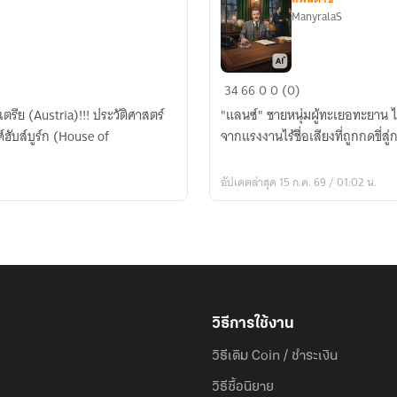
ManyralaS
Empire
34
66
0
0 (0)
of
ria)!!! ประวัติศาสตร์
"แลนซ์" ชายหนุ่มผู้ทะเยอทะยาน 
Shadows
ฮับส์บูร์ก (House of
จากแรงงานไร้ชื่อเสียงที่ถูกกดขี่สู
อัปเดตล่าสุด 15 ก.ค. 69 / 01:02 น.
วิธีการใช้งาน
วิธีเติม Coin / ชำระเงิน
วิธีซื้อนิยาย