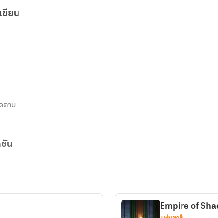
เขียน
ิดตาม
ชัน
Empire of Sh
แฟนตาซี