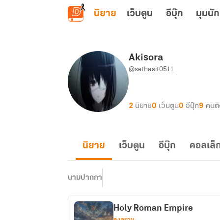
ข้ามไปยังเนื้อหาหลัก
นิยาย
เว็บตูน
อีบุ๊ก
มุมนัก
Akisora
@sethasit0511
2
นิยาย
0
เว็บตูน
0
อีบุ๊ก
9
คนต
นิยาย
เว็บตูน
อีบุ๊ก
คอลเล็ก
นามปากกา
Holy Roman Empire
สงคราม