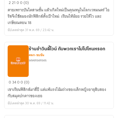
ฉัน
2
21
0
0 (0)
ก็
ตายเพราะบันไดสามขั้น แล้วเกิดใหม่เป็นคุณหนูในโลกเวทมนตร์ ไอ
แค่
ริสจึงใช้สมองนักฟิสิกส์ตั้งเป้าใหม่: เรียนให้น้อย รวยให้ไว และ
อยาก
เกษียณตอน 18
ใช้
อัปเดตล่าสุด 31 พ.ค. 69 / 23:42 น.
ชี
วิต
สบายๆ
ร้านชำวินดี้ไวน์ กับพวกเราไม่ไปไหนหรอก
น่ะ
ตลก-ขบขัน
sevensenses
ร้าน
0
34
0
0 (0)
ชำ
เขาเรียนฟิสิกส์มาสี่ปี แต่แพ้แรงโน้มถ่วงของเด็กหญิงอายุสิบสอง
วิน
กับสมุดปกดาวของเธอ
ดี้
อัปเดตล่าสุด 30 พ.ค. 69 / 11:42 น.
ไวน์
กับ