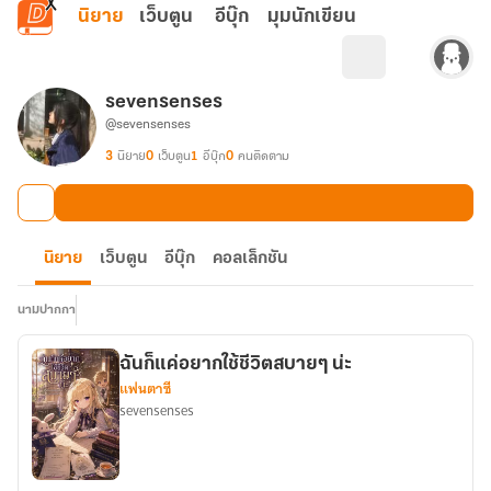
ข้ามไปยังเนื้อหาหลัก
นิยาย
เว็บตูน
อีบุ๊ก
มุมนักเขียน
sevensenses
@sevensenses
3
นิยาย
0
เว็บตูน
1
อีบุ๊ก
0
คนติดตาม
นิยาย
เว็บตูน
อีบุ๊ก
คอลเล็กชัน
นามปากกา
ฉันก็แค่อยากใช้ชีวิตสบายๆ น่ะ
แฟนตาซี
sevensenses