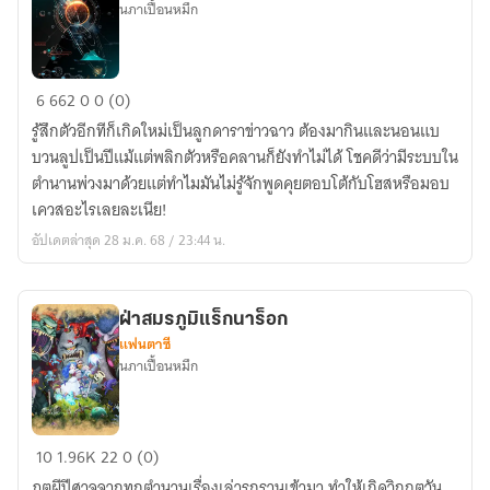
นภาเปื้อนหมึก
อัจฉริยะ
6
662
0
0 (0)
ขั้น
รู้สึกตัวอีกทีก็เกิดใหม่เป็นลูกดาราข่าวฉาว ต้องมากินและนอนแบ
สุด
บวนลูปเป็นปีแม้แต่พลิกตัวหรือคลานก็ยังทำไม่ได้ โชคดีว่ามีระบบใน
ยอด
ตำนานพ่วงมาด้วยแต่ทำไมมันไม่รู้จักพูดคุยตอบโต้กับโฮสหรือมอบ
เควสอะไรเลยละเนีย!
อัปเดตล่าสุด 28 ม.ค. 68 / 23:44 น.
ฝ่าสมรภูมิแร็กนาร็อก
แฟนตาซี
นภาเปื้อนหมึก
ฝ่า
10
1.96K
22
0 (0)
สมร
ภูตผีปีศาจจากทุกตำนานเรื่องเล่ารุกรานเข้ามา ทำให้เกิดวิกฤตวัน