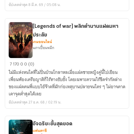
(สถานะ
อัปเดตล่าสุด 8 มี.ค. 69 / 05:08 น.
จบ
ไตร
ภาค
[Legends of war] พลิกตำนานแฝดมหา
แรก)
ประลัย
เกมออนไลน์
นภาเปื้อนหมึก
[Legends
7
170
0
0 (0)
of
ไม่มีแห่งหนใดที่ไม่ปั่นป่วนโกลาหลเมื่อแฝดชายหญิงคู่นี้ไปเยือน
war]
เพื่อนพ้องเครือญาติก็ไร้ทางยับยั้ง โดยเฉพาะความไร้ขีดจำกัดล่าง
พลิก
ของแฝดคนพี่แบบไอ้จ๊าดที่มักก่อเหตุบานปลายจนใคร ๆ ไม่อาจคาด
ตำนาน
เดาจุดต่ำสุดได้เลย
แฝด
อัปเดตล่าสุด 27 ธ.ค. 68 / 02:19 น.
มหา
ประลัย
อัจฉริยะขั้นสุดยอด
แฟนตาซี