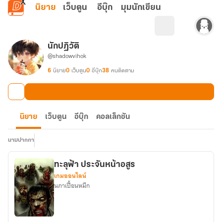
ข้ามไปยังเนื้อหาหลัก
นิยาย
เว็บตูน
อีบุ๊ก
มุมนักเขียน
นักปฏิวัติ
@shadowvihok
6
นิยาย
0
เว็บตูน
0
อีบุ๊ก
38
คนติดตาม
นิยาย
เว็บตูน
อีบุ๊ก
คอลเล็กชัน
นามปากกา
ทะลุฟ้า ประจันหน้าอสูร
เกมออนไลน์
นภาเปื้อนหมึก