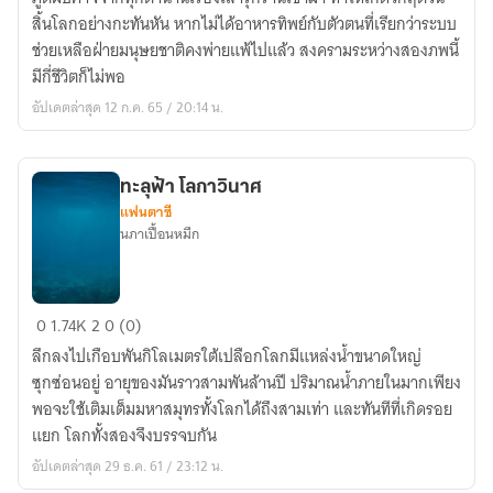
ภู
สิ้นโลกอย่างกะทันหัน หากไม่ได้อาหารทิพย์กับตัวตนที่เรียกว่าระบบ
มิ
ช่วยเหลือฝ่ายมนุษยชาติคงพ่ายแพ้ไปแล้ว สงครามระหว่างสองภพนี้
แร็
มีกี่ชีวิตก็ไม่พอ
กนาร็
อัปเดตล่าสุด 12 ก.ค. 65 / 20:14 น.
อก
ทะลุฟ้า โลกาวินาศ
แฟนตาซี
นภาเปื้อนหมึก
ทะลุ
0
1.74K
2
0 (0)
ฟ้า
ลึกลงไปเกือบพันกิโลเมตรใต้เปลือกโลกมีแหล่งน้ำขนาดใหญ่
โลกาวินาศ
ซุกซ่อนอยู่ อายุของมันราวสามพันล้านปี ปริมาณน้ำภายในมากเพียง
พอจะใช้เติมเต็มมหาสมุทรทั้งโลกได้ถึงสามเท่า และทันทีที่เกิดรอย
แยก โลกทั้งสองจึงบรรจบกัน
อัปเดตล่าสุด 29 ธ.ค. 61 / 23:12 น.