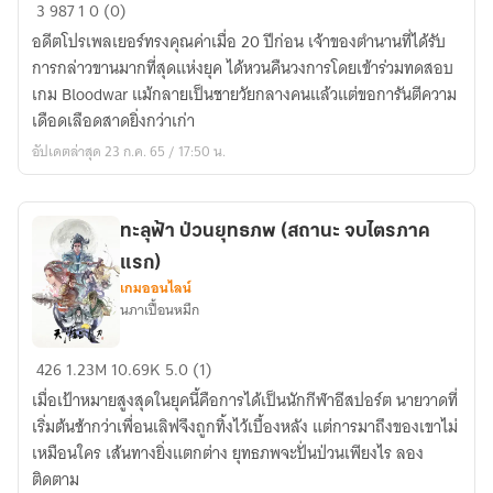
ทะลุ
3
987
1
0 (0)
ฟ้า
อดีตโปรเพลเยอร์ทรงคุณค่าเมื่อ 20 ปีก่อน เจ้าของตำนานที่ได้รับ
ประจัน
การกล่าวขานมากที่สุดแห่งยุค ได้หวนคืนวงการโดยเข้าร่วมทดสอบ
หน้า
เกม Bloodwar แม้กลายเป็นชายวัยกลางคนแล้วแต่ขอการันตีความ
อสูร
เดือดเลือดสาดยิ่งกว่าเก่า
อัปเดตล่าสุด 23 ก.ค. 65 / 17:50 น.
ทะลุฟ้า ป่วนยุทธภพ (สถานะ จบไตรภาค
แรก)
เกมออนไลน์
นภาเปื้อนหมึก
ทะลุ
426
1.23M
10.69K
5.0 (1)
ฟ้า
เมื่อเป้าหมายสูงสุดในยุคนี้คือการได้เป็นนักกีฬาอีสปอร์ต นายวาดที่
ป่วน
เริ่มต้นช้ากว่าเพื่อนเลิฟจึงถูกทิ้งไว้เบื้องหลัง แต่การมาถึงของเขาไม่
ยุทธ
เหมือนใคร เส้นทางยิ่งแตกต่าง ยุทธภพจะปั่นป่วนเพียงไร ลอง
ภพ
ติดตาม