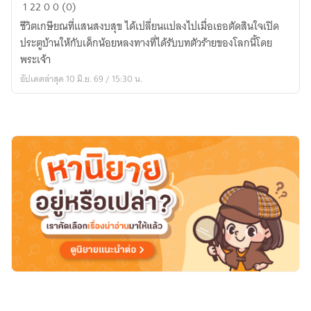
รอด
1
22
0
0 (0)
มา
ชีวิตเกษียณที่แสนสงบสุข ได้เปลี่ยนแปลงไปเมื่อเธอตัดสินใจเปิด
ได้
ประตูบ้านให้กับเด็กน้อยหลงทางที่ได้รับบทตัวร้ายของโลกนี้โดย
ตั้ง
พระเจ้า
5000
อัปเดตล่าสุด 10 มิ.ย. 69 / 15:30 น.
ปี
อยู่ๆ
ก็
มี
เคว
สมา
ให้
ทำ
ซะ
งั้น