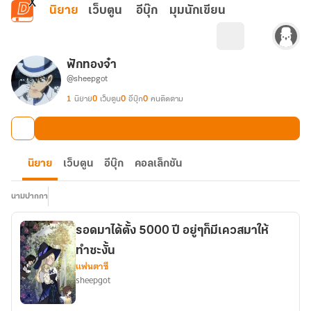
ข้ามไปยังเนื้อหาหลัก
นิยาย
เว็บตูน
อีบุ๊ก
มุมนักเขียน
ฟักทองจ๋า
@sheepgot
1
นิยาย
0
เว็บตูน
0
อีบุ๊ก
0
คนติดตาม
นิยาย
เว็บตูน
อีบุ๊ก
คอลเล็กชัน
นามปากกา
รอดมาได้ตั้ง 5000 ปี อยู่ๆก็มีเควสมาให้
ทำซะงั้น
แฟนตาซี
sheepgot