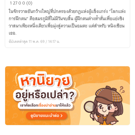
เปิด
1
27
0
0 (0)
ฟาร์ม
ในจักรวาลอันกว้างใหญ่ที่ปกครองด้วยกฎแห่งผู้แข็งแกร่ง "โลกแห่ง
ใน
การฝึกตน" คือสมรภูมิที่ไม่มีวันจบสิ้น ผู้ฝึกตนต่างห้ำหั่นเพื่อแย่งชิง
โลก
วาสนาเพียงหนึ่งเดียวเพื่อมุ่งสู่ความเป็นอมตะ แต่สำหรับ หนิงเซียน
ผู้
เธอ.
ฝึก
อัปเดตล่าสุด 11 พ.ค. 69 / 14:17 น.
ตน