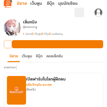
ข้ามไปยังเนื้อหาหลัก
นิยาย
เว็บตูน
อีบุ๊ก
มุมนักเขียน
เสิ่นหนิง
@shenning
1
นิยาย
0
เว็บตูน
0
อีบุ๊ก
0
คนติดตาม
นิยาย
เว็บตูน
อีบุ๊ก
คอลเล็กชัน
นามปากกา
เปิดฟาร์มในโลกผู้ฝึกตน
อดีต ปัจจุบัน อนาคต
เสิ่นหนิง