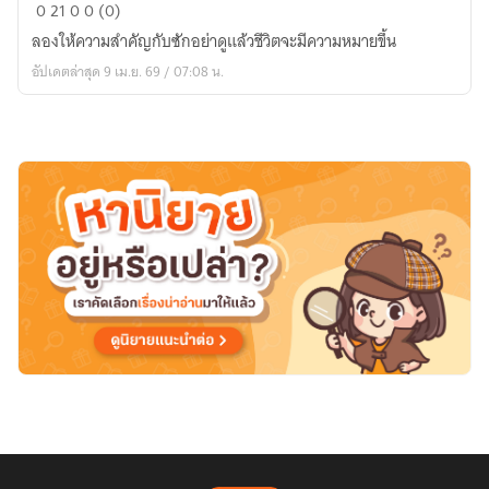
made
0
21
0
0 (0)
in
ลองให้ความสำคัญกับซักอย่าดูแล้วชีวิตจะมีความหมายขึ้น
destiny
อัปเดตล่าสุด 9 เม.ย. 69 / 07:08 น.
"what
is
life"