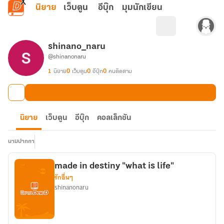
ข้ามไปยังเนื้อหาหลัก
นิยาย
เว็บตูน
อีบุ๊ก
มุมนักเขียน
shinano_naru
@shinanonaru
1
นิยาย
0
เว็บตูน
0
อีบุ๊ก
0
คนติดตาม
นิยาย
เว็บตูน
อีบุ๊ก
คอลเล็กชัน
นามปากกา
made in destiny "what is life"
รักอื่นๆ
shinanonaru