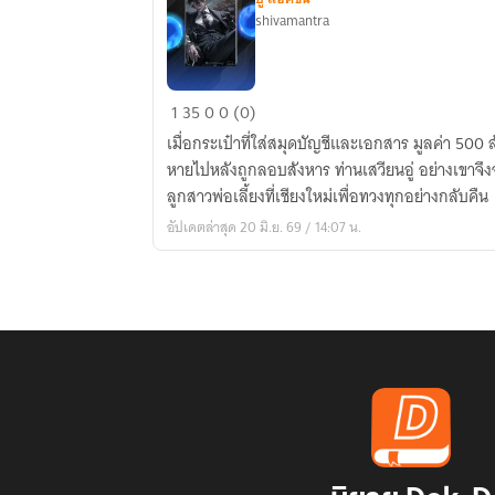
shivamantra
สมาคม
1
35
0
0 (0)
จตุร
เมื่อกระเป๋าที่ใส่สมุดบัญชีและเอกสาร มูลค่า 50
เทพ
หายไปหลังถูกลอบสังหาร ท่านเสวียนอู่ อย่างเขาจึง
ลูกสาวพ่อเลี้ยงที่เชียงใหม่เพื่อทวงทุกอย่างกลับคืน
อัปเดตล่าสุด 20 มิ.ย. 69 / 14:07 น.