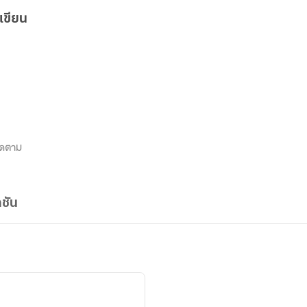
เขียน
ิดตาม
ชัน