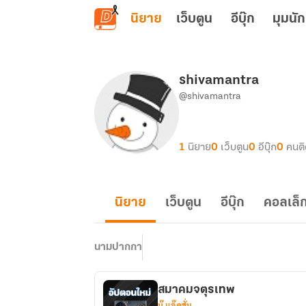
ข้ามไปยังเนื้อหาหลัก
นิยาย
เว็บตูน
อีบุ๊ก
มุมนัก
shivamantra
@shivamantra
1
นิยาย
0
เว็บตูน
0
อีบุ๊ก
0
คนต
นิยาย
เว็บตูน
อีบุ๊ก
คอลเล็ก
นามปากกา
สมาคมจตุรเทพ
บู๊ แอ๊คชั่น