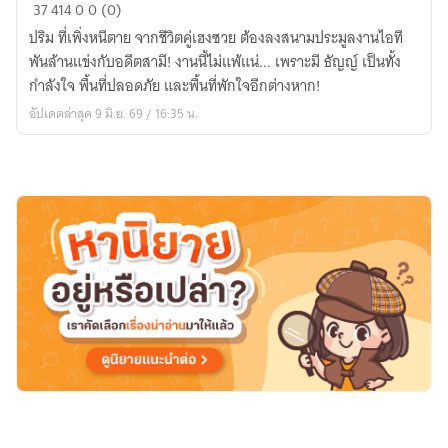
Restart
37
414
0
0 (0)
Love
ปริม ที่เพิ่งหนีตาย จากชีวิตคู่เฮงซวย ต้องลงสนามประมูลงานไอที
เปิด
พันล้านแข่งกับอดีตสามี! งานนี้ไม่แพ้แน่... เพราะมี ธัญญ์ เป็นทั้ง
โหมด
กำลังใจ พื้นที่ปลอดภัย และพื้นที่พักใจอีกต่างหาก!
รัก
อัปเดตล่าสุด 9 มิ.ย. 69 / 16:35 น.
|
อ่าน
ฟรี
มี
E-
BOOK|
RE-
LOVE
PROJECT