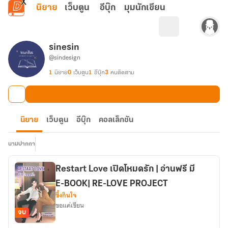
ข้ามไปยังเนื้อหาหลัก
นิยาย
เว็บตูน
อีบุ๊ก
มุมนักเขียน
sinesin
@sindesign
1
นิยาย
0
เว็บตูน
1
อีบุ๊ก
3
คนติดตาม
นิยาย
เว็บตูน
อีบุ๊ก
คอลเล็กชัน
นามปากกา
Restart Love เปิดโหมดรัก | อ่านฟรี มี
E-BOOK| RE-LOVE PROJECT
ซึ้งกินใจ
ขอแค่เขียน
จบ