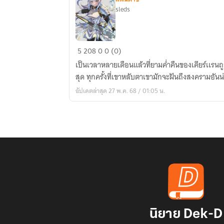
sleds
Crystal
5
208
0
0 (0)
Evolution
เป็นเวลาหลายเดือนแล้วที่ยามค่ำคืนของเคียร์เเรนถ
สุด ทุกครั้งที่เขาหลับตาเขามักจะฝันถึงสงครามอันน
อัปเดตล่าสุด 27 พ.ค. 68 / 01:05 น.
นิยาย Dek-D