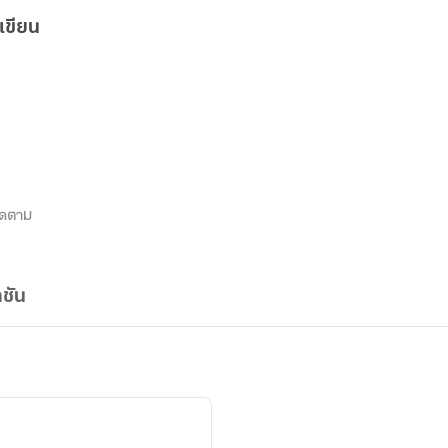
เขียน
ิดตาม
ชัน