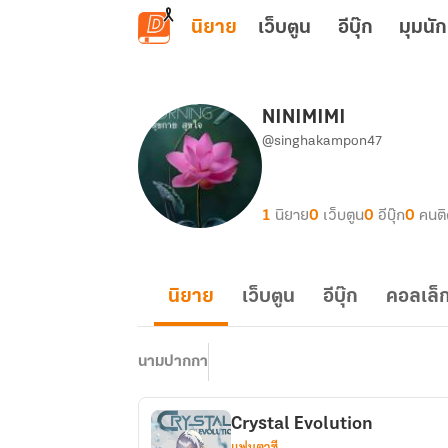
ข้ามไปยังเนื้อหาหลัก
นิยาย
เว็บตูน
อีบุ๊ก
มุมนัก
NINIMIMI
@singhakampon47
1
นิยาย
0
เว็บตูน
0
อีบุ๊ก
0
คนต
นิยาย
เว็บตูน
อีบุ๊ก
คอลเล็ก
นามปากกา
Crystal Evolution
แฟนตาซี