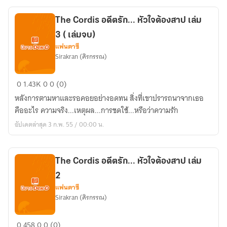
ต้อง
สาป
The Cordis อดีตรัก... หัวใจต้องสาป เล่ม
เล่ม
3 ( เล่มจบ)
1
แฟนตาซี
Sirakran (ศิรกรรณ)
The
0
1.43K
0
0 (0)
Cordis
หลังการตามหาและรอคอยอย่างอดทน สิ่งที่เขาปรารถนาจากเธอ
อดีต
คืออะไร ความจริง...เหตุผล...การชดใช้...หรือว่าความรัก
รัก...
อัปเดตล่าสุด 3 ก.พ. 55 / 00:00 น.
หัวใจ
ต้อง
สาป
The Cordis อดีตรัก... หัวใจต้องสาป เล่ม
เล่ม
2
3
แฟนตาซี
(
Sirakran (ศิรกรรณ)
เล่ม
จบ)
The
0
458
0
0 (0)