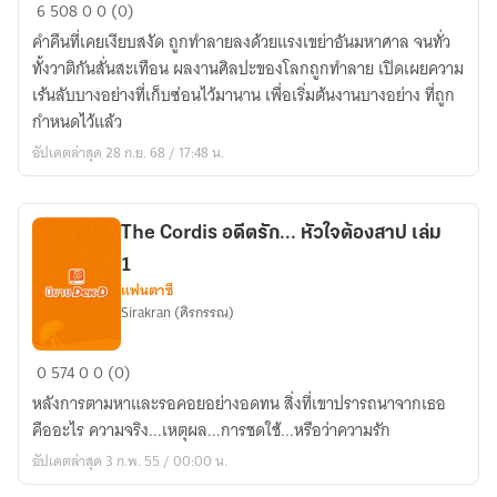
Angel
6
508
0
0 (0)
Night
คำคืนที่เคยเงียบสงัด ถูกทำลายลงด้วยแรงเขย่าอันมหาศาล จนทั่ว
เท
ทั้งวาติกันสั่นสะเทือน ผลงานศิลปะของโลกถูกทำลาย เปิดเผยความ
วา
เร้นลับบางอย่างที่เก็บซ่อนไว้มานาน เพื่อเริ่มต้นงานบางอย่าง ที่ถูก
ราตี
กำหนดไว้แล้ว
อัปเดตล่าสุด 28 ก.ย. 68 / 17:48 น.
The Cordis อดีตรัก... หัวใจต้องสาป เล่ม
1
แฟนตาซี
Sirakran (ศิรกรรณ)
The
0
574
0
0 (0)
Cordis
หลังการตามหาและรอคอยอย่างอดทน สิ่งที่เขาปรารถนาจากเธอ
อดีต
คืออะไร ความจริง...เหตุผล...การชดใช้...หรือว่าความรัก
รัก...
อัปเดตล่าสุด 3 ก.พ. 55 / 00:00 น.
หัวใจ