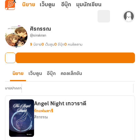
ข้ามไปยังเนื้อหาหลัก
นิยาย
เว็บตูน
อีบุ๊ก
มุมนักเขียน
ศิรกรรณ
@sirakran
9
นิยาย
0
เว็บตูน
0
อีบุ๊ก
0
คนติดตาม
นิยาย
เว็บตูน
อีบุ๊ก
คอลเล็กชัน
นามปากกา
Angel Night เทวาราตี
รักแฟนตาซี
ศิรกรรณ