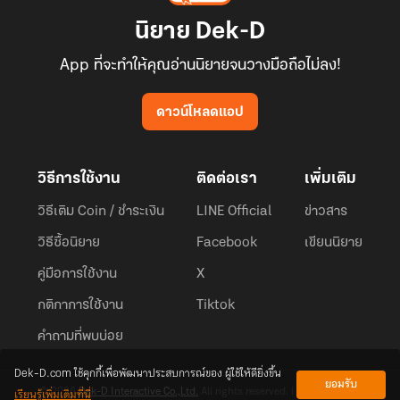
นิยาย Dek-D
App ที่จะทำให้คุณอ่านนิยายจนวางมือถือไม่ลง!
ดาวน์โหลดแอป
วิธีการใช้งาน
ติดต่อเรา
เพิ่มเติม
วิธีเติม Coin / ชำระเงิน
LINE Official
ข่าวสาร
วิธีซื้อนิยาย
Facebook
เขียนนิยาย
คู่มือการใช้งาน
X
กติกาการใช้งาน
Tiktok
คำถามที่พบบ่อย
Dek-D.com ใช้คุกกี้เพื่อพัฒนาประสบการณ์ของ ผู้ใช้ให้ดียิ่งขึ้น
ยอมรับ
เรียนรู้เพิ่มเติมที่นี่
© 2026
Dek-D Interactive Co.,Ltd.
All rights reserved. |
Privacy Policy