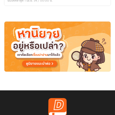
อัปเดตล่าสุด 1 เม.ย. 54 / 00:00 น.
หลง
รัก
คุณ
แวมไพร์
เล่ม
1