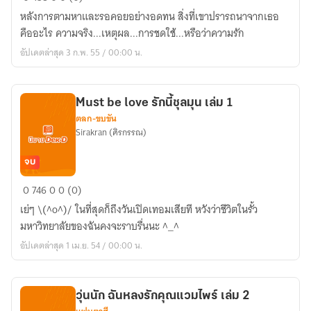
Cordis
หลังการตามหาและรอคอยอย่างอดทน สิ่งที่เขาปรารถนาจากเธอ
อดีต
คืออะไร ความจริง...เหตุผล...การชดใช้...หรือว่าความรัก
รัก...
อัปเดตล่าสุด 3 ก.พ. 55 / 00:00 น.
หัวใจ
ต้อง
สาป
Must be love รักนี้ชุลมุน เล่ม 1
เล่ม
ตลก-ขบขัน
2
Sirakran (ศิรกรรณ)
จบ
Must
0
746
0
0 (0)
be
เย่ๆ \(^o^)/ ในที่สุดก็ถึงวันเปิดเทอมเสียที หวังว่าชีวิตในรั้ว
love
มหาวิทยาลัยของฉันคงจะราบรื่นนะ ^_^
รัก
อัปเดตล่าสุด 1 เม.ย. 54 / 00:00 น.
นี้
ชุลมุน
เล่ม
วุ่นนัก ฉันหลงรักคุณแวมไพร์ เล่ม 2
1