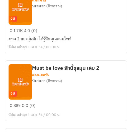
แฟนตาซี
Sirakran (ศิรกรรณ)
จบ
วุ่น
0
1.71K
4
0 (0)
นัก
ภาค 2 ของวุ่นนัก ได้รู้จักคุณแวมไพร์
ฉัน
อัปเดตล่าสุด 1 เม.ย. 54 / 00:00 น.
หลง
รัก
คุณ
Must be love รักนี้ชุลมุน เล่ม 2
แวมไพร์
ตลก-ขบขัน
เล่ม
Sirakran (ศิรกรรณ)
2
จบ
Must
0
889
0
0 (0)
be
อัปเดตล่าสุด 1 เม.ย. 54 / 00:00 น.
love
รัก
นี้