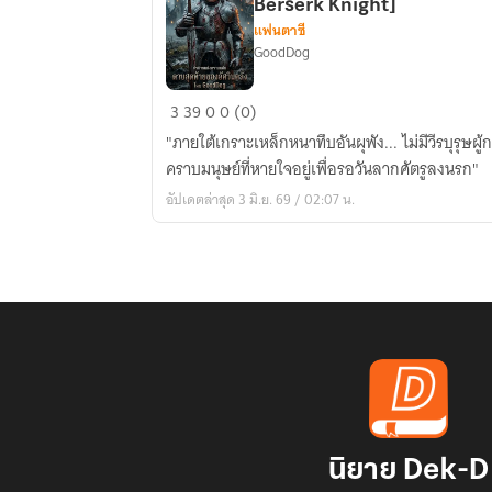
Berserk Knight]
แฟนตาซี
GoodDog
ดาบ
3
39
0
0 (0)
สุดท้าย
"ภายใต้เกราะเหล็กหนาทึบอันผุพัง... ไม่มีวีรบุรุษผ
ของ
คราบมนุษย์ที่หายใจอยู่เพื่อรอวันลากศัตรูลงนรก"
อัศวิน
อัปเดตล่าสุด 3 มิ.ย. 69 / 02:07 น.
คลั่ง
[The
Last
Blade
of
the
Berserk
Knight]
นิยาย Dek-D