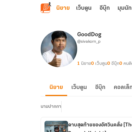
ข้ามไปยังเนื้อหาหลัก
นิยาย
เว็บตูน
อีบุ๊ก
มุมนัก
GoodDog
@sivakorn_p
1
นิยาย
0
เว็บตูน
0
อีบุ๊ก
0
คนต
นิยาย
เว็บตูน
อีบุ๊ก
คอลเล็ก
นามปากกา
ดาบสุดท้ายของอัศวินคลั่ง [T