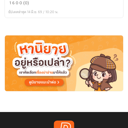
ไฟ
1
6
0
0 (0)
รัก
อัปเดตล่าสุด 14 มิ.ย. 69 / 10:20 น.
คุณ
หนู
ไฮโซ