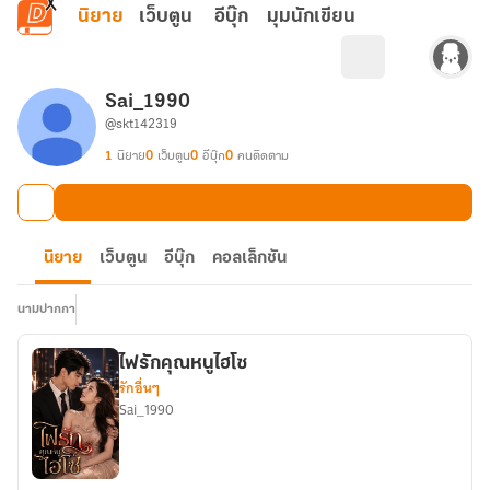
ข้ามไปยังเนื้อหาหลัก
นิยาย
เว็บตูน
อีบุ๊ก
มุมนักเขียน
Sai_1990
@skt142319
1
นิยาย
0
เว็บตูน
0
อีบุ๊ก
0
คนติดตาม
นิยาย
เว็บตูน
อีบุ๊ก
คอลเล็กชัน
นามปากกา
ไฟรักคุณหนูไฮโซ
รักอื่นๆ
Sai_1990