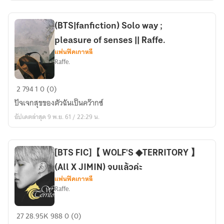
school
of
(BTS|fanfiction) Solo way ;
bxtches
pleasure of senses || Raffe.
แฟนฟิคเกาหลี
Raffe.
(BTS|fanfiction)
2
794
1
0 (0)
Solo
ปัจเจกสุขของตัวฉันเป็นคว๊ากซ์
way
อัปเดตล่าสุด 9 พ.ย. 61 / 22:29 น.
;
pleasure
of
[BTS FIC]【 WOLF'S ◆TERRITORY 】
senses
(All X JIMIN) จบแล้วค่ะ
||
แฟนฟิคเกาหลี
Raffe.
Raffe.
[BTS
27
28.95K
988
0 (0)