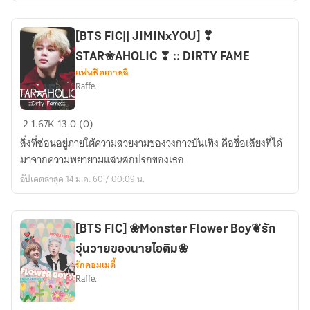
จำ
ได้!
[BTS FIC|| JIMINxYOU] ❣
STAR✬AHOLIC ❣ :: DIRTY FAME
แฟนฟิคเกาหลี
Raffe.
[BTS
2
1.67K
13
0 (0)
FIC||
สิ่งที่ซ่อนอยู่ภายใต้ความสวยงามของวงการบันเทิง คือชื่อเสียงที่ได้
JIMINxYOU]
มาจากความพยายามแสนสกปรกของเธอ
❣
อัปเดตล่าสุด 14 ม.ค. 60 / 00:09 น.
STAR✬AHOLIC
❣
::
[BTS FIC] ❀Monster Flower Boy❦รัก
DIRTY
วุ่นวายของนายไอติม❀
FAME
รักคอมเมดี้
Raffe.