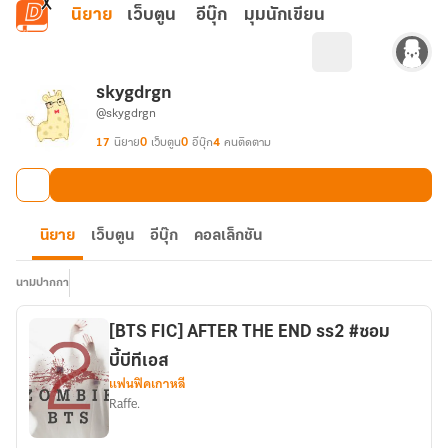
ข้ามไปยังเนื้อหาหลัก
นิยาย
เว็บตูน
อีบุ๊ก
มุมนักเขียน
skygdrgn
@skygdrgn
17
นิยาย
0
เว็บตูน
0
อีบุ๊ก
4
คนติดตาม
นิยาย
เว็บตูน
อีบุ๊ก
คอลเล็กชัน
นามปากกา
[BTS FIC] AFTER THE END ss2 #ซอม
บี้บีทีเอส
แฟนฟิคเกาหลี
Raffe.