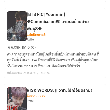
۞
ft.Kookhope
[BTS FIC| Yoonmin]
❖Commission#§ นายตัวร้ายสาย
พันธุ์S❖
แฟนฟิคเกาหลี
Raffe.
[BTS
6
6.08K
151
0 (0)
FIC|
คนจากตระกูลขุนนางใหญ่ได้เลื่อนขั้นเป็นหัวหน้าหน่วยรบพิเศษ ที่
Yoonmin]
ถูกจัดตั้งขึ้นโดย USA มีพลรบที่มีฝีมือกระจายกันอยู่ทั่วทุกมุมโลก
❖Commission#§
นั่นก็เพราะ MISSION ที่พวกเขาต้องจัดการให้สำเร็จ
นาย
อัปเดตล่าสุด 24 ก.พ. 61 / 15:38 น.
ตัว
ร้าย
สาย
พันธุ์S❖
RISK WORDS. || วาทะ(รัก)อันตราย!
รักหวานแหวว
Raffe.