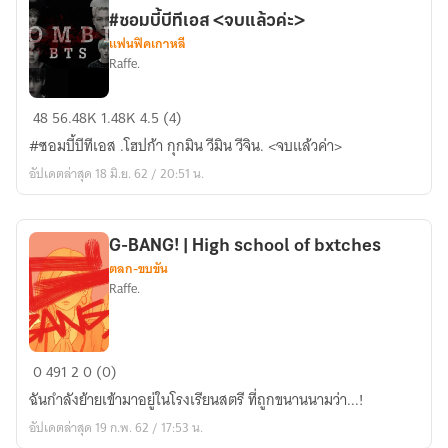
∲
#ซอมบี้บีทีเอส <จบแล้วค่ะ>
จบ
แฟนฟิคเกาหลี
แล้ว
Raffe.
ค่ะ
[BTS
48
56.48K
1.48K
4.5 (4)
zombie
#ซอมบี้บีทีเอส .โฮปก้า กุกมิน วีมิน วีจิน. <จบแล้วค่า>
FIC]
อัปเดตล่าสุด 18 มิ.ย. 62 / 20:51 น.
AFTER
THE
END
G-BANG! | High school of bxtches
-
ตลก-ขบขัน
#ซอม
Raffe.
บี้
บี
ที
G-
0
491
2
0 (0)
เอส
BANG!
<จบ
ฉันกำลังย้ายเข้ามาอยู่ในโรงเรียนสตรี ที่ถูกขนานนามว่า...!
|
แล้ว
อัปเดตล่าสุด 19 ก.พ. 62 / 17:53 น.
High
ค่ะ>