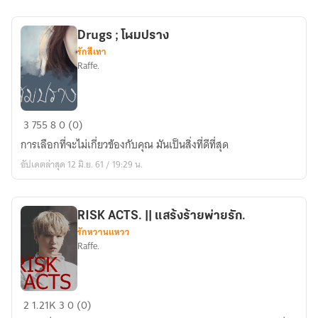
แฟน
แบบ
Drugs ; โฬมปราง
นี้
รักสีเทา
หนี
Raffe.
ดี
กว่า
|
Drugs
3
755
8
0 (0)
#หนี
;
แฟน
การเลือกที่จะไม่เกี่ยวข้องกับคุณ มันเป็นสิ่งที่ดีที่สุด
โฬม
ยุ
อัปเดตล่าสุด 12 มิ.ย. 61 / 19:29 น.
ปราง
นมิน
RISK ACTS. || แสร้งร้ายพ่ายรัก.
รักหวานแหวว
Raffe.
RISK
2
1.21K
3
0 (0)
ACTS.