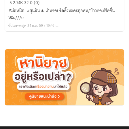
[BTS
5
2.74K
32
0 (0)
FIC]
#ม่อนโฮป #ยุนมิน ❀ เอ็นจอยรีดดิ้งนะคะทุกคน/ป่าวดองฟิคอื่น
❀Monster
นะo///o
Flower
อัปเดตล่าสุด 24 ก.ค. 59 / 19:46 น.
Boy❦รัก
วุ่นวาย
ของ
นาย
ไอ
ติม❀