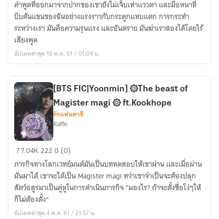
คำพูดที่ออกมาจากปากของเขายังไม่เจ็บเท่าแววตา และมือหนาที่
||
บีบต้นแขนของฉันอย่างแรงราวกับกระดูกแทบแตก การกระทำ
แสร้ง
ระหว่างเรา มันคือความรุนแรง และอันตราย มันฆ่าเราสองได้โดยไร้
ร้าย
เสียงพูด
พ่าย
อัปเดตล่าสุด 18 พ.ค. 61 / 01:04 น.
รัก.
[BTS FIC|Yoonmin] ۞The beast of
Magister magi ۞ ft.Kookhope
รักแฟนตาซี
Raffe.
[BTS
7
7.04K
222
0 (0)
FIC|Yoonmin]
ภารกิจทางโลกเวทย์มนต์มันเป็นบททดสอบให้เขาผ่าน และเมื่อผ่าน
۞The
มันมาได้ เขาจะได้เป็น Magister magi ทว่าเขาจำเป็นจะต้องปลุก
beast
สัตว์อสูรมาเป็นคู่หูในการดำเนินภารกิจ "มองไร? ถ้าจะตั้งชื่อโง่ๆให้
of
ก็ไม่ต้องตั้ง"
Magister
อัปเดตล่าสุด 4 พ.ค. 61 / 21:57 น.
magi