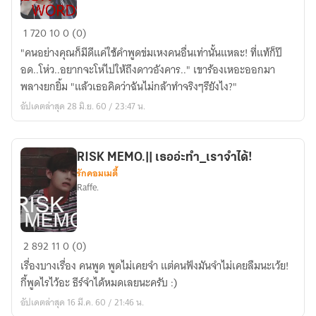
RISK
1
720
10
0 (0)
WORDS.
"คนอย่างคุณก็มีดีแค่ใช้คำพูดข่มเหงคนอื่นเท่านั้นแหละ! ที่แท้ก็ป๊
||
อด..โห่ว..อยากจะโห่ไปให้ถึงดาวอังคาร.." เขาร้องเหอะออกมา
วาทะ(รัก)อันตราย!
พลางยกยิ้ม "แล้วเธอคิดว่าฉันไม่กล้าทำจริงๆรึยังไง?"
อัปเดตล่าสุด 28 มิ.ย. 60 / 23:47 น.
RISK MEMO.|| เธออ่ะทำ_เราจำได้!
รักคอมเมดี้
Raffe.
RISK
2
892
11
0 (0)
MEMO.||
เรื่องบางเรื่อง คนพูด พูดไม่เคยจำ แต่คนฟังมันจำไม่เคยลืมนะเว้ย!
เธอ
กี้พูดไรไว้อะ ธีร์จำได้หมดเลยนะครับ :)
อ่ะ
อัปเดตล่าสุด 16 มี.ค. 60 / 21:46 น.
ทำ_เรา