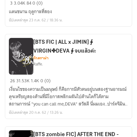
[BTS
3
3.04K
84
0 (0)
FIC]
แดนขนาน ฤดูกาลที่สอง
AFTER
อัปเดตล่าสุด 23 ก.ค. 62 / 18:36 น.
THE
END
ss2
[BTS FIC | ALL x JIMIN] ∲
#ซอม
VIRGIN✤DEVA ∲ จบแล้วค่ะ
บี้
รักดราม่า
บี
Raffe.
ที
เอส
[BTS
26
31.53K
1.4K
0 (0)
FIC
เงื่อนไขของความเป็นมนุษย์ ก็คือการมีตัวตนอยู่บนสองฐานอารมณ์
|
ดุจเหรียญสองด้านที่มีโอกาสพลิกผลันไปด้านใดก็ได้ตาม
ALL
สถานการณ์ "you can call me,DEVA" สวัสดี นี่ผมเอง..ปาร์คจีมิน..
x
อัปเดตล่าสุด 20 ก.ค. 62 / 13:26 น.
JIMIN]
∲
VIRGIN✤DEVA
[BTS zombie FIC] AFTER THE END -