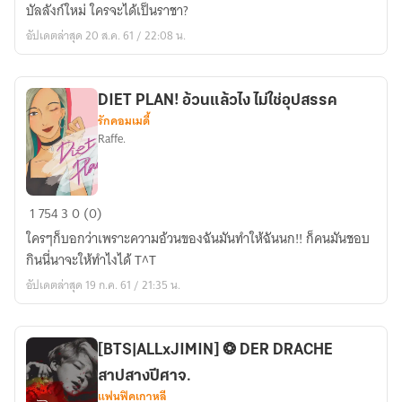
FIC]
บัลลังก์ใหม่ ใครจะได้เป็นราชา?
【
อัปเดตล่าสุด 20 ส.ค. 61 / 22:08 น.
WOLF'S
◆TERRITORY
】
DIET PLAN! อ้วนแล้วไง ไม่ใช่อุปสรรค
(All
รักคอมเมดี้
X
Raffe.
JIMIN)
จบ
แล้ว
DIET
1
754
3
0 (0)
ค่ะ
PLAN!
ใครๆก็บอกว่าเพราะความอ้วนของฉันมันทำให้ฉันนก!! ก็คนมันชอบ
อ้วน
กินนี่นาจะให้ทำไงได้ T^T
แล้ว
อัปเดตล่าสุด 19 ก.ค. 61 / 21:35 น.
ไง
ไม่ใช่
อุปสรรค
[BTS|ALLxJIMIN] ❂ DER DRACHE
สาปสางปีศาจ.
แฟนฟิคเกาหลี