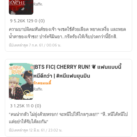
Raffe.
[BTS|ALLxJIMIN]
9
5.26K
129
0 (0)
❂
ความบาปผิดมหันต์ของเจ้า จงชดใช้ด้วยเลือด หยาดเหงื่อ และหยด
DER
น้ำตาของเจ้าซะ! ปาร์คจีมินอา..กรีดร้องให้เจ็บปวดกว่านี้อีกสิ.
DRACHE
อัปเดตล่าสุด 7 ก.ค. 61 / 00:06 น.
สาป
สาง
ปีศาจ.
|BTS FIC| CHERRY RUN! ❦ แฟนแบบนี้
หนีดีกว่า | #หนีแฟนยุนมิน
รักคอมเมดี้
Raffe.
|BTS
3
1.25K
11
0 (0)
FIC|
"คนน่ากลัว ไม่ยุ่งด้วยหรอก! จะหนีไปให้ไกลๆเลย!!" "หึ..หนีได้หนีไป
CHERRY
แต่อย่าให้จับได้ละกัน"
RUN!
อัปเดตล่าสุด 12 มิ.ย. 61 / 23:02 น.
❦