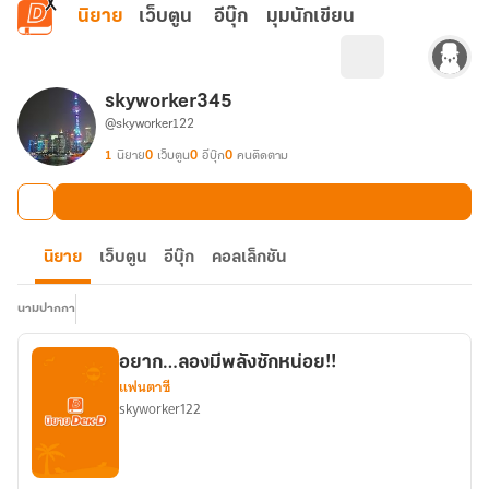
ข้ามไปยังเนื้อหาหลัก
นิยาย
เว็บตูน
อีบุ๊ก
มุมนักเขียน
skyworker345
@skyworker122
1
นิยาย
0
เว็บตูน
0
อีบุ๊ก
0
คนติดตาม
นิยาย
เว็บตูน
อีบุ๊ก
คอลเล็กชัน
นามปากกา
อยาก…ลองมีพลังซักหน่อย!!
แฟนตาซี
skyworker122