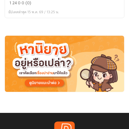
อยาก…
1
24
0
0 (0)
ลอง
อัปเดตล่าสุด 15 พ.ค. 69 / 13:25 น.
มี
พลัง
ซัก
หน่อย!!