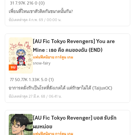
[Fic
31
7.97K
216
0 (0)
Reborn]
เพื่อนที่ไหนเขาตัวติดกันขนาดนั้นกัน?
You
อัปเดตล่าสุด 4 ก.พ. 69 / 00:00 น.
&
Me
(Dino
[AU Fic Tokyo Revengers] You are
x
Mine : เธอ คือ คนของฉัน (END)
OC)
แฟนฟิคนิยาย การ์ตูน เกม
snow-fairy
จบ
[AU
77
50.77K
1.33K
5.0 (1)
Fic
อาการคลั่งรักเป็นโรคที่สังเกตได้ แต่รักษาไม่ได้ (TaijuxOC)
Tokyo
อัปเดตล่าสุด 27 มี.ค. 68 / 06:41 น.
Revengers]
You
are
[AU Fic Tokyo Revenger] บอส รับรัก
Mine
ผมหน่อย
:
แฟนฟิคนิยาย การ์ตูน เกม