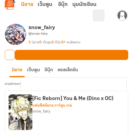
ข้ามไปยังเนื้อหาหลัก
นิยาย
เว็บตูน
อีบุ๊ก
มุมนักเขียน
snow_fairy
@snow-fairy
3
นิยาย
0
เว็บตูน
0
อีบุ๊ก
37
คนติดตาม
นิยาย
เว็บตูน
อีบุ๊ก
คอลเล็กชัน
นามปากกา
[Fic Reborn] You & Me (Dino x OC)
แฟนฟิคนิยาย การ์ตูน เกม
snow_fairy