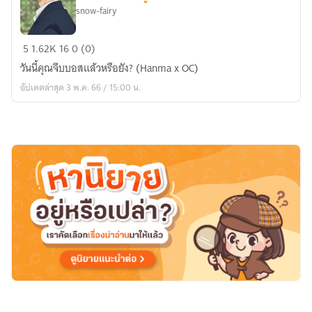
เธอ
snow-fairy
คือ
คน
[AU
5
1.62K
16
0 (0)
ของ
Fic
ฉัน
วันนี้คุณจีบบอสแล้วหรือยัง? (Hanma x OC)
Tokyo
(END)
อัปเดตล่าสุด 3 พ.ค. 66 / 15:00 น.
Revenger]
บอส
รับ
รัก
ผม
หน่อย