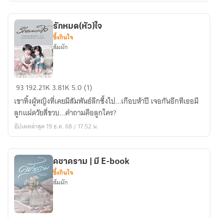
รักหมด(หัว)ใจ
ซึ้งกินใจ
ส้มผัก
รัก
93
192.21K
3.81K
5.0 (1)
หมด(หัว)ใจ
เขาทิ้งผู้หญิงที่เคยมีสัมพันธ์ลึกซึ้งไป...เกือบห้าปี เจอกันอีกทีเธอมี
ลูกแฝดวัยสี่ขวบ...คำถามคือลูกใคร?
อัปเดตล่าสุด 19 ธ.ค. 68 / 17:52 น.
คชาคราม | มี E-book
ซึ้งกินใจ
ส้มผัก