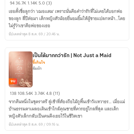
เฌอ
94
36.7K
1.14K
5.0 (3)
แตม
เธอตั้งชื่อลูกว่า 'เฌอแตม' เพราะนั่นคือคำว่ารักที่ไม่เคยได้บอกพ่อ
|
ของลูก สี่ปีต่อมา เด็กหญิงตัวน้อยยื่นอมยิ้มให้ผู้ชายแปลกหน้า…โดย
Je
ไม่รู้ว่าเขาคือพ่อของเธอ
t'aime
อัปเดตล่าสุด 8 ส.ค. 69 / 20:46 น.
(มี
อี
บุ๊ก)
เป็นได้มากกว่ารัก | Not Just a Maid
ซึ้งกินใจ
ส้มผัก
จบ
เป็น
138
108.54K
3.74K
4.8 (11)
ได้
จากคืนหนึ่งในชุดราตรี สู่เช้าที่ต้องถือไม้ถูพื้นเข้าวังเทวาธร… เมื่อแม่
มากกว่า
บ้านธรรมดาเผลอเดินเข้าใกล้คุณชายที่ควรอยู่ไกลที่สุด และเด็ก
รัก
หญิงตัวเล็กกลับเป็นคนดึงเธอไว้ในชีวิตเขา
|
อัปเดตล่าสุด 8 ส.ค. 69 / 09:16 น.
Not