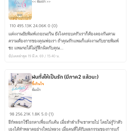
<< ส้มผัก >>
คือ
110
495.13K
24.06K
0 (0)
ยา
แต่งงานยัยพิมพ์เถอะนะวิน ยังไงครอบครัวเราก็ต้องดองกันตาม
ของ
ความต้องการของคุณพ่อเรา ถ้าคุณรักแพมก็แต่งงานกับยายพิมพ์
ใจ
ซะ แพมจะได้ไม่รู้สึกผิดกับคุณ...
อัปเดตล่าสุด 19 มี.ค. 69 / 15:40 น.
ฝนทั่งให้เป็นรัก (มีภาค2 แล้วนะ)
ซึ้งกินใจ
ส้มผัก
ฝน
98
256.21K
1.8K
5.0 (1)
ทั่ง
ธีร์หลอกใช้ไอรดาเพื่อแก้แค้น เมื่อทำสำเร็จเขาหายไป โดยไม่รู้ว่าตัว
ให้
เองได้ทำพลาดอย่างใหญ่หลวง เมื่อคนที่ได้รับผลกรรมของการแก้