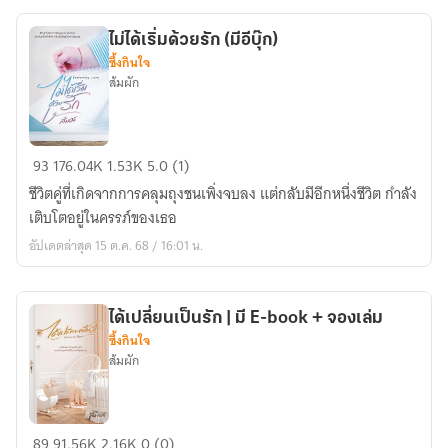
ไม่ได้เริ่มด้วยรัก (มีอีบุ๊ก)
ซึ้งกินใจ
ส้มผัก
ไม่
93
176.04K
1.53K
5.0 (1)
ได้
ชีวิตคู่ที่เกิดจากการคลุมถุงชนเพิ่งจบลง แต่กลับมีอีกหนึ่งชีวิต กำลัง
เริ่ม
เติบโตอยู่ในครรภ์ของเธอ
ด้วย
อัปเดตล่าสุด 15 ต.ค. 68 / 16:01 น.
รัก
(มี
อี
ได้เปลี่ยนเป็นรัก | มี E-book + จองเล่ม
บุ๊ก)
ซึ้งกินใจ
ส้มผัก
ได้
89
91.56K
2.16K
0 (0)