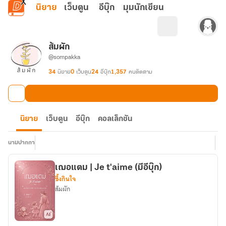
ข้ามไปยังเนื้อหาหลัก
นิยาย
เว็บตูน
อีบุ๊ก
มุมนักเขียน
ส้มผัก
@sompakka
34
นิยาย
0
เว็บตูน
24
อีบุ๊ก
1,357
คนติดตาม
นิยาย
เว็บตูน
อีบุ๊ก
คอลเล็กชัน
นามปากกา
เฌอแตม | Je t'aime (มีอีบุ๊ก)
ซึ้งกินใจ
ส้มผัก