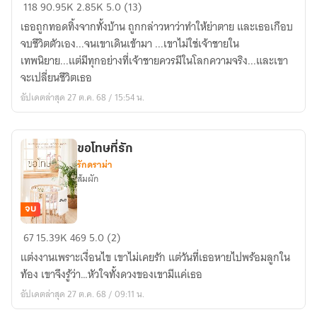
คชา
118
90.95K
2.85K
5.0 (13)
คราม
เธอถูกทอดทิ้งจากทั้งบ้าน ถูกกล่าวหาว่าทำให้ย่าตาย และเธอเกือบ
|
จบชีวิตตัวเอง...จนเขาเดินเข้ามา ...เขาไม่ใช่เจ้าชายใน
มี
เทพนิยาย...แต่มีทุกอย่างที่เจ้าชายควรมีในโลกความจริง...และเขา
E-
จะเปลี่ยนชีวิตเธอ
book
อัปเดตล่าสุด 27 ต.ค. 68 / 15:54 น.
ขอโทษที่รัก
รักดราม่า
ส้มผัก
จบ
ขอโทษ
67
15.39K
469
5.0 (2)
ที่รัก
แต่งงานเพราะเงื่อนไข เขาไม่เคยรัก แต่วันที่เธอหายไปพร้อมลูกใน
ท้อง เขาจึงรู้ว่า…หัวใจทั้งดวงของเขามีแค่เธอ
อัปเดตล่าสุด 27 ต.ค. 68 / 09:11 น.