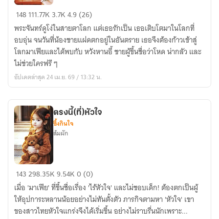
พระจันทร์
148
111.77K
3.7K
4.9 (26)
|
พระจันทร์ดูโง่ในสายตาโลก แต่เธอรักเป็น เธอเติบโตมาในโลกที่
Loving
อบอุ่น จนวันที่น้องชายแฝดตกอยู่ในอันตราย เธอจึงต้องก้าวเข้าสู่
you
โลกมาเฟียและได้พบกับ หวังหานอี้ ชายผู้ขึ้นชื่อว่าโหด น่ากลัว และ
wisely
ไม่ช่วยใครฟรี ๆ
อัปเดตล่าสุด 24 เม.ย. 69 / 13:32 น.
ตรงนี้(ที่)หัวใจ
ซึ้งกินใจ
ส้มผัก
ตรง
143
298.35K
9.54K
0 (0)
นี้(ที่)หัวใจ
เมื่อ 'มาเฟีย' ที่ขึ้นชื่อเรื่อง 'ไร้หัวใจ' และไม่ชอบเด็ก! ต้องตกเป็นผู้
ให้อุปการะหลานน้อยอย่างไม่ทันตั้งตัว ภารกิจตามหา 'หัวใจ' เขา
ของสาวไทยหัวใจแกร่งจึงได้เริ่มขึ้น อย่างไม่ราบรื่นนักเพราะ...