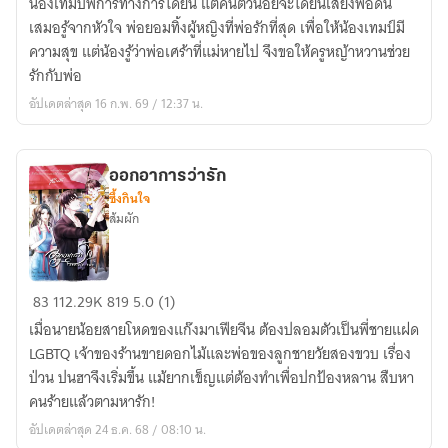
น้องเทมป์พิการทางการได้ยิน แต่คนตัวน้อยจะได้ยินเสียงพ่อดิน
กิน
เสมอรู้จากหัวใจ พ่อยอมทิ้งผู้หญิงที่พ่อรักที่สุด เพื่อให้น้องเทมป์มี
หญ้า(อ่อน)
ความสุข แต่น้องรู้ว่าพ่อเศร้าที่แม่หายไป จึงขอให้ครูหญ้าหวานช่วย
|
รักกับพ่อ
Meaningful
อัปเดตล่าสุด 16 ก.พ. 69 / 12:37 น.
Silence
ออกอาการว่ารัก
ซึ้งกินใจ
ส้มผัก
ออก
83
112.29K
819
5.0 (1)
อาการ
เมื่อนายน้อยสายโหดของแก๊งมาเฟียจีน ต้องปลอมตัวเป็นพี่ชายแฝด
ว่า
LGBTQ เจ้าของร้านขายดอกไม้และพ่อของลูกชายวัยสองขวบ เรื่อง
รัก
ป่วน ปนฮาจึงเริ่มขึ้น แม้ยากเข็ญแต่ต้องทำเพื่อปกป้องหลาน สืบหา
คนร้ายแล้วตามหารัก!
อัปเดตล่าสุด 24 ธ.ค. 68 / 08:10 น.