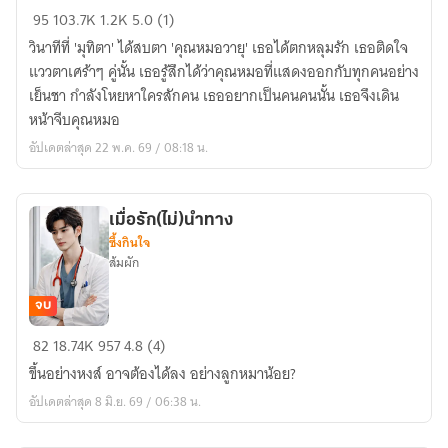
ให้
95
103.7K
1.2K
5.0 (1)
รัก
วินาทีที่ 'มุทิตา' ได้สบตา 'คุณหมอวายุ' เธอได้ตกหลุมรัก เธอติดใจ
ดัก
แววตาเศร้าๆ คู่นั้น เธอรู้สึกได้ว่าคุณหมอที่แสดงออกกับทุกคนอย่าง
วายุ
เย็นชา กำลังโหยหาใครสักคน เธออยากเป็นคนคนนั้น เธอจึงเดิน
e-
หน้าจีบคุณหมอ
book
อัปเดตล่าสุด 22 พ.ค. 69 / 08:18 น.
พร้อม
โหลด
เมื่อรัก(ไม่)นำทาง
ซึ้งกินใจ
ส้มผัก
จบ
เมื่อ
82
18.74K
957
4.8 (4)
รัก(ไม่)นำทาง
ขึ้นอย่างหงส์ อาจต้องได้ลง อย่างลูกหมาน้อย?
อัปเดตล่าสุด 8 มิ.ย. 69 / 06:38 น.