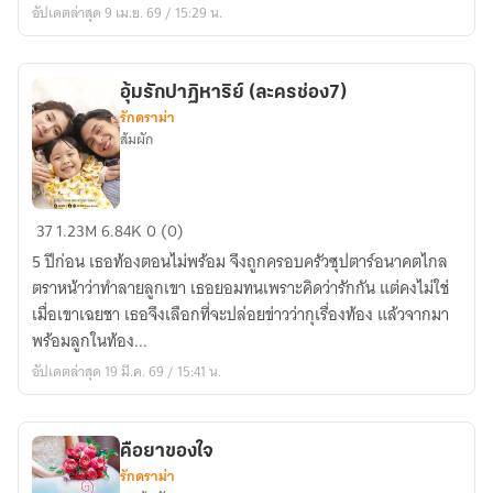
อัปเดตล่าสุด 9 เม.ย. 69 / 15:29 น.
อุ้มรักปาฏิหาริย์ (ละครช่อง7)
รักดราม่า
ส้มผัก
อุ้ม
37
1.23M
6.84K
0 (0)
รัก
5 ปีก่อน เธอท้องตอนไม่พร้อม จึงถูกครอบครัวซุปตาร์อนาคตไกล
ปาฏิหาริย์
ตราหน้าว่าทำลายลูกเขา เธอยอมทนเพราะคิดว่ารักกัน แต่คงไม่ใช่
(ละคร
เมื่อเขาเฉยชา เธอจึงเลือกที่จะปล่อยข่าวว่ากุเรื่องท้อง แล้วจากมา
ช่อง7)
พร้อมลูกในท้อง...
อัปเดตล่าสุด 19 มี.ค. 69 / 15:41 น.
คือยาของใจ
รักดราม่า