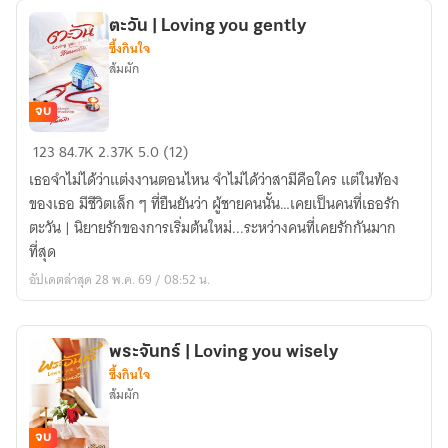
ตะวัน | Loving you gently
ซึ้งกินใจ
ส้มผัก
จบ
ตะวัน
123
84.7K
2.37K
5.0 (12)
|
เธอจำไม่ได้ว่าแต่งงานตอนไหน จำไม่ได้ว่าสามีคือใคร แต่ในท้อง
Loving
ของเธอ มีชีวิตเล็ก ๆ ที่ยืนยันว่า ผู้ชายคนนั้น…เคยเป็นคนที่เธอรัก
you
ตะวัน | นิยายรักของการเริ่มต้นใหม่...ระหว่างคนที่เคยรักกันมาก
gently
ที่สุด
อัปเดตล่าสุด 28 พ.ค. 69 / 08:52 น.
พระจันทร์ | Loving you wisely
ซึ้งกินใจ
ส้มผัก
จบ