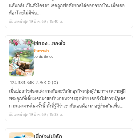
เป็น
แค้นกลับเป็นตัวไอรดา เธอถูกพ่อตัดขาดไล่ออกจากบ้าน เมื่อเธอ
รัก
ท้องโดยไม่มีพ่อ...
(มี
อัปเดตล่าสุด 19 มี.ค. 69 / 15:40 น.
ภาค2
แล้ว
นะ)
โซ่ทอง...ของใจ
รักดราม่า
<< ส้มผัก >>
โซ่
124
383.34K
2.75K
0 (0)
ทอง...ของ
เมื่อปอแก้วต้องแต่งงานกับตะวันนักธุรกิจหนุ่มผู้ร้ายกาจ เพราะผู้มี
ใจ
พระคุณที่เลี้ยงเธอมาขอร้องก่อนวาระสุดท้าย เธอจึงไม่อาจปฏิเสธ
การแต่งงานในครั้งนี้ ทั้งที่รู้ดีว่าเขากับเธอต้องมาอยู่ร่วมกันเพื่อ...
อัปเดตล่าสุด 19 มี.ค. 69 / 15:38 น.
เมื่อ(จะไม่)รัก