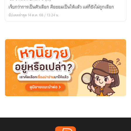
เปลี่ยน
เจ็บกว่าการเป็นตัวเลือก คือยอมเป็นให้แล้ว แต่ก็ยังไม่ถูกเลือก
เป็น
อัปเดตล่าสุด 14 ต.ค. 68 / 13:24 น.
รัก
|
มี
E-
book
+
จอง
เล่ม