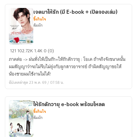
Just
a
เจตนาให้รัก (มี E-book + เปิดจองเล่ม)
Maid
ซึ้งกินใจ
ส้มผัก
เจตนา
121
102.72K
1.4K
0 (0)
ให้
ภาคต่อ -> ฝนทั่งให้เป็นรัก+ให้รักดักวายุ : โอเค ถ้าจริงจังขนาดนั้น
รัก
ผมสัญญาว่าจะไม่จีบไม่ยุ่งกับลูกสาวอาจารย์ ถ้าผิดสัญญาขอให้
(มี
น้องชายผมใช้งานไม่ได้!
E-
อัปเดตล่าสุด 23 พ.ค. 69 / 07:58 น.
book
+
เปิด
ให้รักดักวายุ e-book พร้อมโหลด
จอง
ซึ้งกินใจ
เล่ม)
ส้มผัก