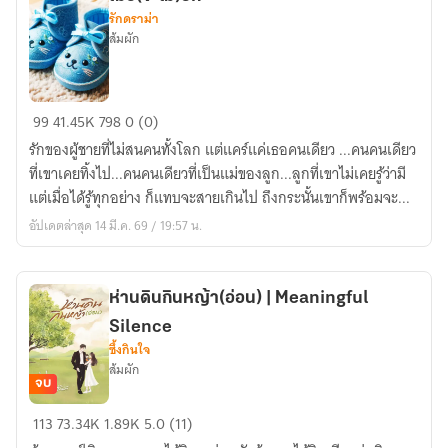
รักดราม่า
ส้มผัก
เมื่อ(จะ
99
41.45K
798
0 (0)
ไม่)รัก
รักของผู้ชายที่ไม่สนคนทั้งโลก แต่แคร์แค่เธอคนเดียว ...คนคนเดียว
ที่เขาเคยทิ้งไป...คนคนเดียวที่เป็นแม่ของลูก...ลูกที่เขาไม่เคยรู้ว่ามี
แต่เมื่อได้รู้ทุกอย่าง ก็แทบจะสายเกินไป ถึงกระนั้นเขาก็พร้อมจะ...
อัปเดตล่าสุด 14 มี.ค. 69 / 19:57 น.
ห่านดินกินหญ้า(อ่อน) | Meaningful
Silence
ซึ้งกินใจ
ส้มผัก
จบ
ห่าน
113
73.34K
1.89K
5.0 (11)
ดิน