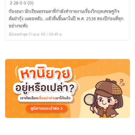
2540
2
28
0
0 (0)
ย้อน
ก้องธนา นักเรียนธรรมดาที่กำลังทำรายงานเรื่องวิกฤตเศรษฐกิจ
เวลา
ต้มยำกุ้ง เผลอหลับ…แล้วตื่นขึ้นมาในปี พ.ศ. 2538 สองปีก่อนที่ทุก
มา
อย่างจะพัง
หยุด
อัปเดตล่าสุด 11 เม.ย. 69 / 09:49 น.
ต้มยำ
กุ้ง