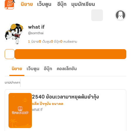
ข้ามไปยังเนื้อหาหลัก
นิยาย
เว็บตูน
อีบุ๊ก
มุมนักเขียน
what if
@sornthai
1
นิยาย
0
เว็บตูน
0
อีบุ๊ก
0
คนติดตาม
นิยาย
เว็บตูน
อีบุ๊ก
คอลเล็กชัน
นามปากกา
2540 ย้อนเวลามาหยุดต้มยำกุ้ง
อดีต ปัจจุบัน อนาคต
what if