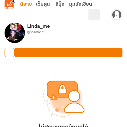
ข้ามไปยังเนื้อหาหลัก
นิยาย
เว็บตูน
อีบุ๊ก
มุมนักเขียน
Linda_me
@sosotono9